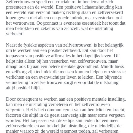
Zelfvertrouwen speelt een cruciale rol in hoe iemand zich
presenteert aan de wereld. Een positieve lichaamshouding kan
een wereld van verschil maken; rechtop staan en zelfverzekerd
lopen geven niet alleen een goede indruk, maar versterken ook
het vertrouwen. Oogcontact is eveneens essentieel; het toont dat
men betrokken en zeker is van zichzelf, wat de uitstraling
verbetert.
Naast de fysieke aspecten van zelfvertrouwen, is het belangrijk
om te werken aan een positief zelfbeeld. Dit kan door het
toepassen van positieve affirmaties in het dagelijks leven. Dit
helpt niet alleen bij het versterken van zelfvertrouwen, maar
draagt ook bij aan een betere mentale gezondheid. Mindfulness
en zelfzorg zijn techniek die mensen kunnen helpen om stress te
verlichten en een evenwichtiger leven te leiden. Een blijvende
verandering in zelfvertrouwen zorgt ervoor dat de uitstraling
altijd positief blijft.
Door consequent te werken aan een positieve mentale instelling,
kan men de uitstraling verbeteren en het zelfvertrouwen
vergroten. Het is het communiceren van authenticiteit en kracht,
factoren die altijd in de geest aanwezig zijn maar soms vergeten
worden. Het toepassen van deze tips kan leiden tot een meer
zelfverzekerde en aantrekkelijke uitstraling, die uiteindelijk de
manier waarop zij de wereld tegemoet treden, zal verbeteren.