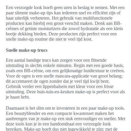
Een verzorgde look hoeft geen uren in beslag te nemen. Met een
paar slimme make-up tips kan iedereen snel en efficiënt zijn of
haar uiterlijk verbeteren. Het gebruik van multifunctionele
producten kan hierbij een groot verschil maken. Denk aan BB-
crèmes of getinte moisturizers die zowel hydratatie als een klein
beetje dekking bieden. Deze producten zijn perfect voor een
snelle make-up routine die niet te veel tijd kost.
Snelle make-up trucs
Een aantal handige trucs kan zorgen voor een flitsende
uitstraling in slechts enkele minuten. Begin met een goede basis,
zoals een BB-crème, om een gelijkmatige huidtextuur te creëren.
Voor de ogen is een snelle mascara-applicatie van groot belang;
dit accentueert de ogen zonder dat je veel tijd kwijt bent.
Gebruik verder een lippenbalsem met kleur voor een frisse
uitstraling. Deze huis-tuin-en-keuken make-up is perfect voor als
je haast hebt.
Daarnaast is het slim om te investeren in een paar make-up tools.
Een beautyblender en een compacte kwastenset maken het
aanbrengen van je make-up een stuk eenvoudiger en sneller. Met
deze tools kun je in een handomdraai een verzorgde look
bereiken. Make-up hoeft dus niet ingewikkeld te zijn; met de