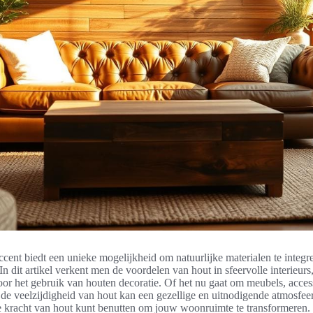
cent biedt een unieke mogelijkheid om natuurlijke materialen te integre
 In dit artikel verkent men de voordelen van hout in sfeervolle interieurs,
voor het gebruik van houten decoratie. Of het nu gaat om meubels, acces
e veelzijdigheid van hout kan een gezellige en uitnodigende atmosfeer
e kracht van hout kunt benutten om jouw woonruimte te transformeren.