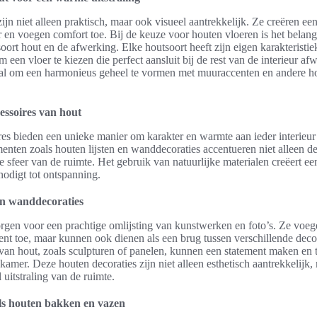
ijn niet alleen praktisch, maar ook visueel aantrekkelijk. Ze creëren e
ur en voegen comfort toe. Bij de keuze voor houten vloeren is het belang
oort hout en de afwerking. Elke houtsoort heeft zijn eigen karakteristi
m een vloer te kiezen die perfect aansluit bij de rest van de interieur a
eaal om een harmonieus geheel te vormen met muuraccenten en andere h
essoires van hout
es bieden een unieke manier om karakter en warmte aan ieder interieur 
enten zoals houten lijsten en wanddecoraties accentueren niet alleen 
e sfeer van de ruimte. Het gebruik van natuurlijke materialen creëert ee
nodigt tot ontspanning.
en wanddecoraties
orgen voor een prachtige omlijsting van kunstwerken en foto’s. Ze voege
ent toe, maar kunnen ook dienen als een brug tussen verschillende decora
an hout, zoals sculpturen of panelen, kunnen een statement maken en 
 kamer. Deze houten decoraties zijn niet alleen esthetisch aantrekkelijk
l uitstraling van de ruimte.
als houten bakken en vazen