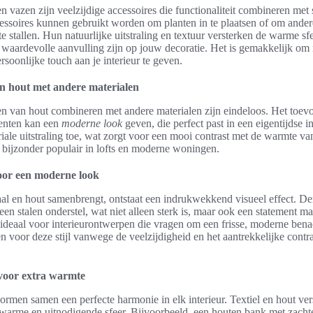
 vazen zijn veelzijdige accessoires die functionaliteit combineren met
ssoires kunnen gebruikt worden om planten in te plaatsen of om ander
te stallen. Hun natuurlijke uitstraling en textuur versterken de warme sfe
waardevolle aanvulling zijn op jouw decoratie. Het is gemakkelijk om
rsoonlijke touch aan je interieur te geven.
 hout met andere materialen
 van hout combineren met andere materialen zijn eindeloos. Het toevo
enten kan een
moderne look
geven, die perfect past in een eigentijdse in
riale uitstraling toe, wat zorgt voor een mooi contrast met de warmte v
 bijzonder populair in lofts en moderne woningen.
voor een moderne look
l en hout samenbrengt, ontstaat een indrukwekkend visueel effect. D
een stalen onderstel, wat niet alleen sterk is, maar ook een statement ma
 ideaal voor interieurontwerpen die vragen om een frisse, moderne bena
n voor deze stijl vanwege de veelzijdigheid en het aantrekkelijke contr
 voor extra warmte
vormen samen een perfecte harmonie in elk interieur. Textiel en hout ver
n warme en uitnodigende sfeer. Bijvoorbeeld, een houten bank met zacht