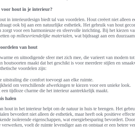
oor hout in je interieur?
ut in interieurdesign biedt tal van voordelen. Hout creëert niet alleen 
r draagt ook bij aan een natuurlijke esthetiek. Het gebruik van hout ge
 zorgt voor een harmonieuze en sfeervolle inrichting. Bij het kiezen van
letten op
milieuvriendelijke materialen
, wat bijdraagt aan een duurzaam 
voordelen van hout
warme en uitnodigende sfeer met zich mee, die varieert van modern tot
an houtsoorten maakt dat het geschikt is voor meerdere stijlen en smaa
thetische voordelen zijn:
uitstraling die comfort toevoegt aan elke ruimte.
kheid om verschillende afwerkingen te kiezen voor een unieke look.
 een tijdloze charme die het interieur aantrekkelijk maakt.
is halen
n hout in het interieur helpt om de natuur in huis te brengen. Het gebr
ialen bevordert niet alleen de esthetiek, maar heeft ook positieve effect
ekende isolerende eigenschappen, wat energiebesparing bevordert. Door
te verwerken, voelt de ruimte levendiger aan en ontstaat er een betere v