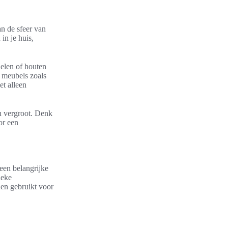
n de sfeer van
in je huis,
elen of houten
 meubels zoals
et alleen
n vergroot. Denk
or een
 een belangrijke
ieke
den gebruikt voor