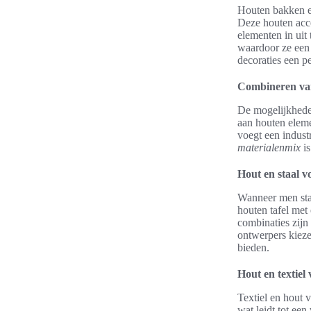
Houten bakken en
Deze houten acce
elementen in uit 
waardoor ze een 
decoraties een pe
Combineren van
De mogelijkheden
aan houten elem
voegt een indust
materialenmix
is
Hout en staal 
Wanneer men staa
houten tafel met 
combinaties zijn
ontwerpers kieze
bieden.
Hout en textiel
Textiel en hout 
wat leidt tot ee