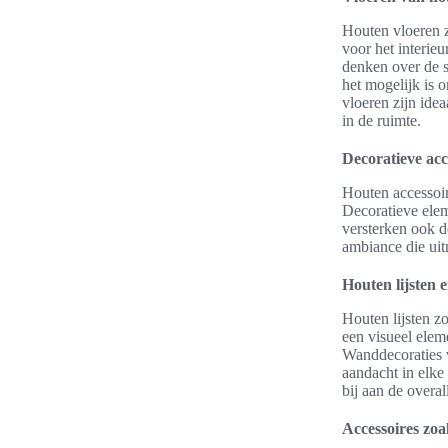
Houten vloeren z
voor het interie
denken over de s
het mogelijk is o
vloeren zijn id
in de ruimte.
Decoratieve acc
Houten accessoir
Decoratieve elem
versterken ook d
ambiance die uit
Houten lijsten 
Houten lijsten z
een visueel elem
Wanddecoraties v
aandacht in elke
bij aan de overal
Accessoires zo