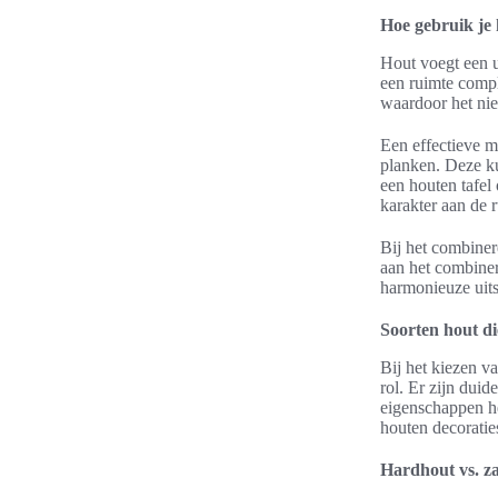
Hoe gebruik je
Hout voegt een u
een ruimte compl
waardoor het niet
Een effectieve m
planken. Deze ku
een houten tafel
karakter aan de r
Bij het combiner
aan het combiner
harmonieuze uits
Soorten hout di
Bij het kiezen va
rol. Er zijn duid
eigenschappen he
houten decoratie
Hardhout vs. z