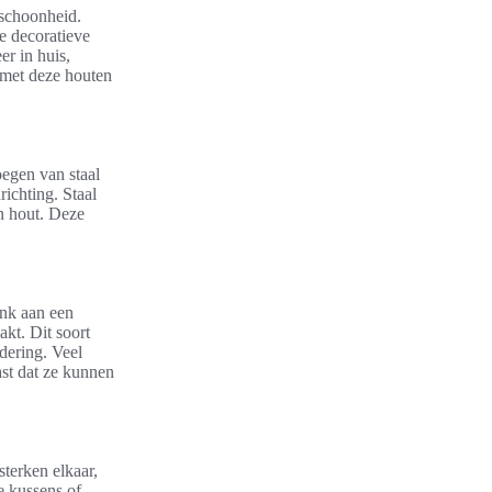
 schoonheid.
e decoratieve
er in huis,
 met deze houten
egen van staal
richting. Staal
an hout. Deze
enk aan een
akt. Dit soort
dering. Veel
ast dat ze kunnen
sterken elkaar,
e kussens of