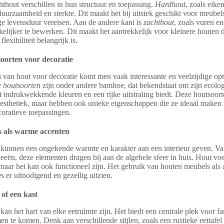
thout verschillen in hun structuur en toepassing.
Hardhout
, zoals eiken
uurzaamheid en sterkte. Dit maakt het bij uitstek geschikt voor meubels
ge levensduur vereisen. Aan de andere kant is
zachthout
, zoals vuren e
kelijker te bewerken. Dit maakt het aantrekkelijk voor kleinere houten 
lexibiliteit belangrijk is.
oorten voor decoratie
en van hout voor decoratie komt men vaak interessante en veelzijdige opt
e houtsoorten
zijn onder andere bamboe, dat bekendstaat om zijn ecolo
t indrukwekkende kleuren en een rijke uitstraling biedt. Deze houtsoort
e esthetiek, maar hebben ook unieke eigenschappen die ze ideaal maken
coratieve toepassingen.
 als warme accenten
kunnen een ongekende warmte en karakter aan een interieur geven. Van
deeën, deze elementen dragen bij aan de algehele sfeer in huis. Hout voe
maar het kan ook functioneel zijn. Het gebruik van houten meubels als 
s er uitnodigend en gezellig uitzien.
 of een kast
kan het hart van elke eetruimte zijn. Het biedt een centrale plek voor fa
n te komen. Denk aan verschillende stijlen, zoals een rustieke eettafel 