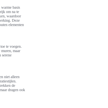
en warme basis
rijk om na te
eken, waardoor
fwerking. Deze
outen elementen
toe te voegen.
de muren, maar
n serene
n niet alleen
tiestijlen.
trekken de
, maar dragen ook