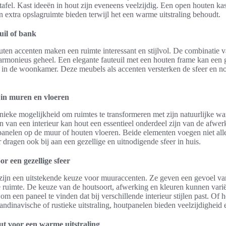
afel. Kast ideeën in hout zijn eveneens veelzijdig. Een open houten kas
n extra opslagruimte bieden terwijl het een warme uitstraling behoudt.
uil of bank
uten accenten maken een ruimte interessant en stijlvol. De combinatie v
armonieus geheel. Een elegante fauteuil met een houten frame kan een
in de woonkamer. Deze meubels als accenten versterken de sfeer en nod
 in muren en vloeren
nieke mogelijkheid om ruimtes te transformeren met zijn natuurlijke wa
n van een interieur kan hout een essentieel onderdeel zijn van de afwerk
anelen op de muur of houten vloeren. Beide elementen voegen niet alle
 dragen ook bij aan een gezellige en uitnodigende sfeer in huis.
r een gezellige sfeer
ijn een uitstekende keuze voor muuraccenten. Ze geven een gevoel va
e ruimte. De keuze van de houtsoort, afwerking en kleuren kunnen vari
om een paneel te vinden dat bij verschillende interieur stijlen past. Of 
ndinavische of rustieke uitstraling, houtpanelen bieden veelzijdigheid
ut voor een warme uitstraling