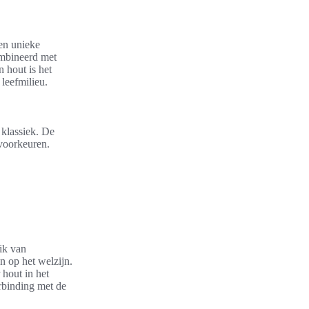
een unieke
combineerd met
 hout is het
leefmilieu.
 klassiek. De
kvoorkeuren.
uik van
en op het welzijn.
 hout in het
erbinding met de