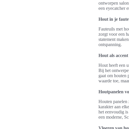
ontworpen salont
een eyecatcher e
Hout in je faute
Fauteuils met ho
zorgt voor een h
statement maken 
ontspanning.
Hout als accent
Hout heeft een u
Bij het ontwerpe
gaat om houten p
waarde toe, maar
Houtpanelen voo
Houten panelen z
karakter aan elk
het eenvoudig is 
een moderne, Sca
Vloeren van ho