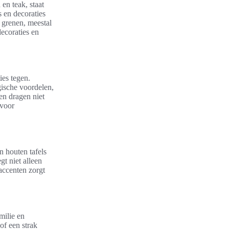
 en teak, staat
 en decoraties
n grenen, meestal
decoraties en
ies tegen.
gische voordelen,
en dragen niet
 voor
 houten tafels
gt niet alleen
accenten zorgt
milie en
of een strak