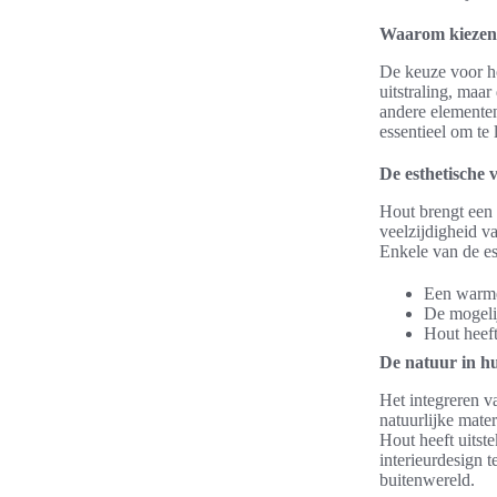
Waarom kiezen v
De keuze voor ho
uitstraling, maa
andere elementen
essentieel om te 
De esthetische 
Hout brengt een 
veelzijdigheid v
Enkele van de es
Een warme 
De mogelij
Hout heeft
De natuur in hu
Het integreren va
natuurlijke mater
Hout heeft uitst
interieurdesign 
buitenwereld.