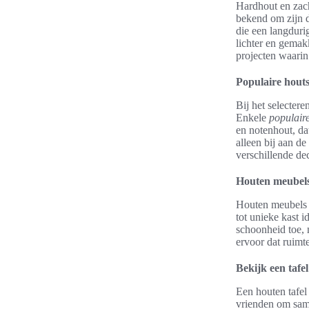
Hardhout en zach
bekend om zijn d
die een langduri
lichter en gemak
projecten waarin f
Populaire houts
Bij het selecter
Enkele
populair
en notenhout, da
alleen bij aan d
verschillende de
Houten meubels
Houten meubels 
tot unieke kast i
schoonheid toe, 
ervoor dat ruimte
Bekijk een tafel
Een houten tafel 
vrienden om same