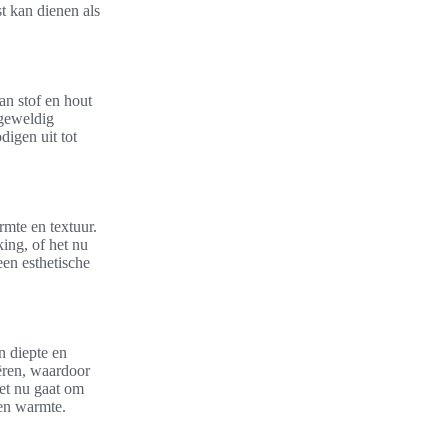
t kan dienen als
an stof en hout
 geweldig
igen uit tot
rmte en textuur.
ing, of het nu
en esthetische
n diepte en
ëren, waardoor
het nu gaat om
 en warmte.