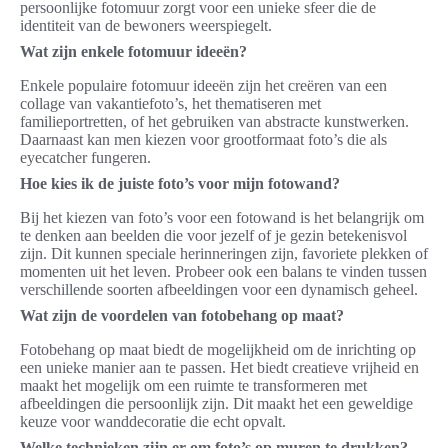
persoonlijke fotomuur zorgt voor een unieke sfeer die de
identiteit van de bewoners weerspiegelt.
Wat zijn enkele fotomuur ideeën?
Enkele populaire fotomuur ideeën zijn het creëren van een
collage van vakantiefoto’s, het thematiseren met
familieportretten, of het gebruiken van abstracte kunstwerken.
Daarnaast kan men kiezen voor grootformaat foto’s die als
eyecatcher fungeren.
Hoe kies ik de juiste foto’s voor mijn fotowand?
Bij het kiezen van foto’s voor een fotowand is het belangrijk om
te denken aan beelden die voor jezelf of je gezin betekenisvol
zijn. Dit kunnen speciale herinneringen zijn, favoriete plekken of
momenten uit het leven. Probeer ook een balans te vinden tussen
verschillende soorten afbeeldingen voor een dynamisch geheel.
Wat zijn de voordelen van fotobehang op maat?
Fotobehang op maat biedt de mogelijkheid om de inrichting op
een unieke manier aan te passen. Het biedt creatieve vrijheid en
maakt het mogelijk om een ruimte te transformeren met
afbeeldingen die persoonlijk zijn. Dit maakt het een geweldige
keuze voor wanddecoratie die echt opvalt.
Welke technieken zijn er om foto’s op muren te drukken?