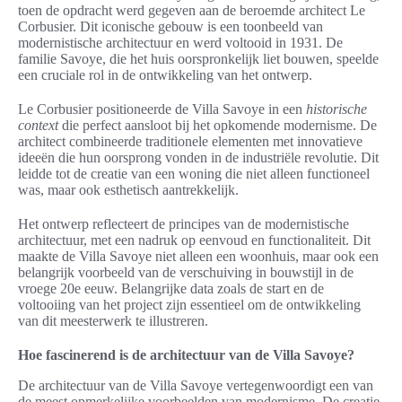
toen de opdracht werd gegeven aan de beroemde architect Le
Corbusier. Dit iconische gebouw is een toonbeeld van
modernistische architectuur en werd voltooid in 1931. De
familie Savoye, die het huis oorspronkelijk liet bouwen, speelde
een cruciale rol in de ontwikkeling van het ontwerp.
Le Corbusier positioneerde de Villa Savoye in een
historische
context
die perfect aansloot bij het opkomende modernisme. De
architect combineerde traditionele elementen met innovatieve
ideeën die hun oorsprong vonden in de industriële revolutie. Dit
leidde tot de creatie van een woning die niet alleen functioneel
was, maar ook esthetisch aantrekkelijk.
Het ontwerp reflecteert de principes van de modernistische
architectuur, met een nadruk op eenvoud en functionaliteit. Dit
maakte de Villa Savoye niet alleen een woonhuis, maar ook een
belangrijk voorbeeld van de verschuiving in bouwstijl in de
vroege 20e eeuw. Belangrijke data zoals de start en de
voltooiing van het project zijn essentieel om de ontwikkeling
van dit meesterwerk te illustreren.
Hoe fascinerend is de architectuur van de Villa Savoye?
De architectuur van de Villa Savoye vertegenwoordigt een van
de meest opmerkelijke voorbeelden van modernisme. De creatie