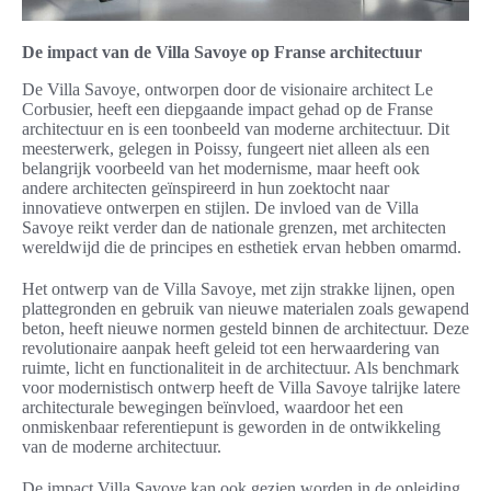
De impact van de Villa Savoye op Franse architectuur
De Villa Savoye, ontworpen door de visionaire architect Le
Corbusier, heeft een diepgaande impact gehad op de Franse
architectuur en is een toonbeeld van moderne architectuur. Dit
meesterwerk, gelegen in Poissy, fungeert niet alleen als een
belangrijk voorbeeld van het modernisme, maar heeft ook
andere architecten geïnspireerd in hun zoektocht naar
innovatieve ontwerpen en stijlen. De invloed van de Villa
Savoye reikt verder dan de nationale grenzen, met architecten
wereldwijd die de principes en esthetiek ervan hebben omarmd.
Het ontwerp van de Villa Savoye, met zijn strakke lijnen, open
plattegronden en gebruik van nieuwe materialen zoals gewapend
beton, heeft nieuwe normen gesteld binnen de architectuur. Deze
revolutionaire aanpak heeft geleid tot een herwaardering van
ruimte, licht en functionaliteit in de architectuur. Als benchmark
voor modernistisch ontwerp heeft de Villa Savoye talrijke latere
architecturale bewegingen beïnvloed, waardoor het een
onmiskenbaar referentiepunt is geworden in de ontwikkeling
van de moderne architectuur.
De impact Villa Savoye kan ook gezien worden in de opleiding