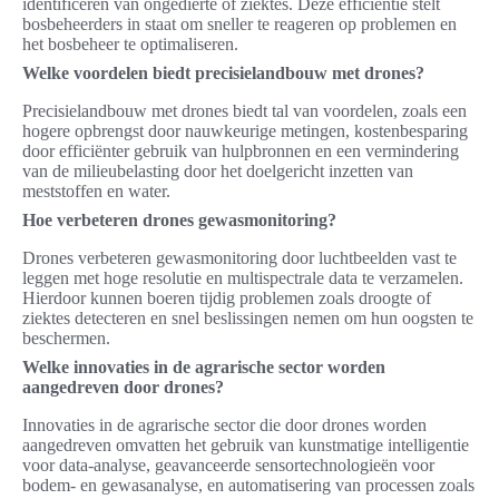
identificeren van ongedierte of ziektes. Deze efficiëntie stelt
bosbeheerders in staat om sneller te reageren op problemen en
het bosbeheer te optimaliseren.
Welke voordelen biedt precisielandbouw met drones?
Precisielandbouw met drones biedt tal van voordelen, zoals een
hogere opbrengst door nauwkeurige metingen, kostenbesparing
door efficiënter gebruik van hulpbronnen en een vermindering
van de milieubelasting door het doelgericht inzetten van
meststoffen en water.
Hoe verbeteren drones gewasmonitoring?
Drones verbeteren gewasmonitoring door luchtbeelden vast te
leggen met hoge resolutie en multispectrale data te verzamelen.
Hierdoor kunnen boeren tijdig problemen zoals droogte of
ziektes detecteren en snel beslissingen nemen om hun oogsten te
beschermen.
Welke innovaties in de agrarische sector worden
aangedreven door drones?
Innovaties in de agrarische sector die door drones worden
aangedreven omvatten het gebruik van kunstmatige intelligentie
voor data-analyse, geavanceerde sensortechnologieën voor
bodem- en gewasanalyse, en automatisering van processen zoals