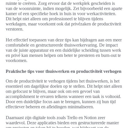
ruimte te creëren. Zorg ervoor dat de werkplek gescheiden is
van de woonruimte, indien mogelijk. Zet bijvoorbeeld een aparte
kamer of een specifieke hoek in huis in voor werkactiviteiten.
Dit helpt niet alleen om professioneel te blijven tijdens
werkdagen, maar voorkomt ook dat privézaken de productiviteit
verstoren.
Het effectief toepassen van deze tips kan bijdragen aan een meer
comfortabele en gestructureerde thuiswerkervaring. De impact
van de juiste apparatuur en een duidelijke scheiding tussen werk
en privé kan mensen helpen om beter te presteren en burn-out te
voorkomen.
Praktische tips voor thuiswerken en productiviteit verhogen
Om de productiviteit te verhogen tijdens het thuiswerken, is het
essentieel om dagelijkse doelen op te stellen. Dit helpt niet alleen
om gefocust te blijven, maar ook om een gevoel van
accomplishment te ervaren telkens wanneer een taak is voltooid.
Door een duidelijke focus aan te brengen, kunnen zij hun tijd
effectiever beheren en afleidingen minimaliseren.
Daarnaast zijn digitale tools zoals Trello en Notion zeer
waardevol. Deze applicaties bieden een gestructureerde manier
om projecten en taken bij te houden, wat bijdraagt aan de