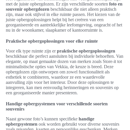
met de juiste opbergdozen. Er zijn verschillende soorten
foto en
souvenir opbergdozen
beschikbaar die niet alleen praktisch
zijn, maar ook stijlvol in elke ruimte passen. Het kiezen van de
juiste opbergoplossingen helpt bij het creëren van een
georganiseerde en aantrekkelijke leefomgeving, ongeacht of het
nu in de woonkamer, slaapkamer of kantoorruimte is.
Praktische opbergoplossingen voor elke ruimte
Voor elk type ruimte zijn er
praktische opbergoplossingen
beschikbaar die perfect aansluiten bij individuele behoeften. Van
elegante, op maat gemaakte dozen van merken zoals Store-it tot
minimalistische opties van Vekkia, de keuze is breed. Deze
opbergdozen zijn ontworpen om zowel functionaliteit als
esthetiek te combineren, waardoor ze een waardevolle
aanvulling zijn voor het interieur. Door deze oplossingen te
integreren, kan men eenvoudig herinneringen en souvenirs op
een georganiseerde manier presenteren.
Handige opbergsystemen voor verschillende soorten
souvenirs
Naast gewone foto’s kunnen specifieke
handige
opbergsystemen
ook worden gebruikt voor diverse souvenirs
zoals reisanden, kaarten en persoonlijke geschenken. Merken