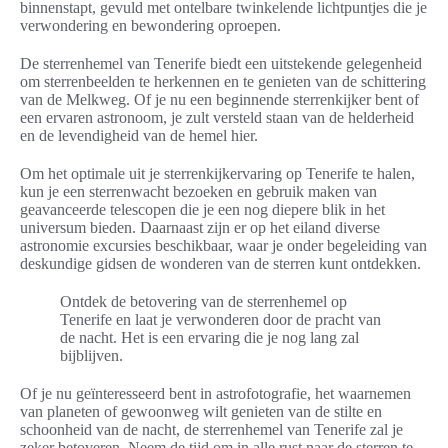
binnenstapt, gevuld met ontelbare twinkelende lichtpuntjes die je
verwondering en bewondering oproepen.
De sterrenhemel van Tenerife biedt een uitstekende gelegenheid
om sterrenbeelden te herkennen en te genieten van de schittering
van de Melkweg. Of je nu een beginnende sterrenkijker bent of
een ervaren astronoom, je zult versteld staan van de helderheid
en de levendigheid van de hemel hier.
Om het optimale uit je sterrenkijkervaring op Tenerife te halen,
kun je een sterrenwacht bezoeken en gebruik maken van
geavanceerde telescopen die je een nog diepere blik in het
universum bieden. Daarnaast zijn er op het eiland diverse
astronomie excursies beschikbaar, waar je onder begeleiding van
deskundige gidsen de wonderen van de sterren kunt ontdekken.
Ontdek de betovering van de sterrenhemel op
Tenerife en laat je verwonderen door de pracht van
de nacht. Het is een ervaring die je nog lang zal
bijblijven.
Of je nu geïnteresseerd bent in astrofotografie, het waarnemen
van planeten of gewoonweg wilt genieten van de stilte en
schoonheid van de nacht, de sterrenhemel van Tenerife zal je
zeker betoveren. Neem de tijd om in alle rust naar de sterren te