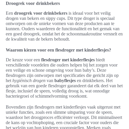
Droogrek voor drinkbekers
Een
droogrek voor drinkbekers
is ideaal voor het veilig
drogen van bekers en sippy cups. Dit type droger is speciaal
ontworpen om de unieke vormen van deze producten aan te
kunnen. Ouders waarderen de functionaliteit en het gemak van
een goed droogrek, omdat het de schoonmaakroutine versnelt en
de kwaliteit van de bekers behoudt.
Waarom kiezen voor een flesdroger met kinderflesjes?
De keuze voor een
flesdroger met kinderflesjes
biedt
verschillende voordelen die ouders helpen bij het zorgen voor
een veilige en schone omgeving voor hun baby’s. Deze
flesdrogers zijn ontworpen met specificaties die gericht zijn op
het
hygiënisch drogen
van
babyflesjes
en drinkbekers. Het
gebruik van een goede flesdroger garandeert dat elk deel van het
flesje, inclusief de speen, volledig droog is, wat onnodige
bacteriegroei of schimmelvorming voorkomt.
Bovendien zijn flesdrogers met kinderflesjes vaak uitgerust met
unieke functies, zoals een slimme uitsparing voor de speen,
waardoor het droogproces efficiënter verloopt. Dit minimaliseert
de kans op vochtophoping, een cruciale factor voor ouders die
het welzijn van hun kinderen vooropstellen. Merken zoals