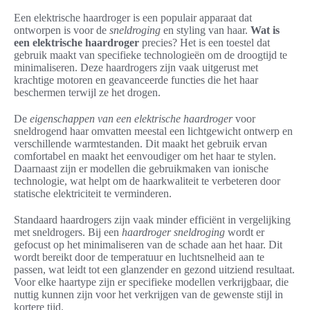
Een elektrische haardroger is een populair apparaat dat
ontworpen is voor de
sneldroging
en styling van haar.
Wat is
een elektrische haardroger
precies? Het is een toestel dat
gebruik maakt van specifieke technologieën om de droogtijd te
minimaliseren. Deze haardrogers zijn vaak uitgerust met
krachtige motoren en geavanceerde functies die het haar
beschermen terwijl ze het drogen.
De
eigenschappen van een elektrische haardroger
voor
sneldrogend haar omvatten meestal een lichtgewicht ontwerp en
verschillende warmtestanden. Dit maakt het gebruik ervan
comfortabel en maakt het eenvoudiger om het haar te stylen.
Daarnaast zijn er modellen die gebruikmaken van ionische
technologie, wat helpt om de haarkwaliteit te verbeteren door
statische elektriciteit te verminderen.
Standaard haardrogers zijn vaak minder efficiënt in vergelijking
met sneldrogers. Bij een
haardroger sneldroging
wordt er
gefocust op het minimaliseren van de schade aan het haar. Dit
wordt bereikt door de temperatuur en luchtsnelheid aan te
passen, wat leidt tot een glanzender en gezond uitziend resultaat.
Voor elke haartype zijn er specifieke modellen verkrijgbaar, die
nuttig kunnen zijn voor het verkrijgen van de gewenste stijl in
kortere tijd.