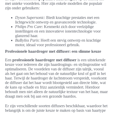
met unieke voordelen. Hier zijn enkele modellen die populair
zijn onder gebruikers:
Dyson Supersonic
: Biedt krachtige prestaties met een
lichtgewicht ontwerp en geavanceerde technologie.
Philips Pro Care
: Kenmerkt zich door veelzijdige
instellingen en een innovatieve ionentechnologie voor
glanzend haar.
BaByliss Paris
: Heeft een stevig ontwerp en krachtige
motor, ideaal voor professioneel gebruik.
Professionele haardroger met diffuser: een slimme keuze
Een
professionele haardroger met diffuser
is een uitstekende
keuze voor iedereen die zijn haardrogings- en stylingroutine wil
optimaliseren. De voordelen van de diffuser zijn talrijk, vooral
als het gaat om het behoud van de natuurlijke krul of golf in het
haar. Terwijl de haardroger de luchtstroom verspreidt, voorkomt
de diffuser dat het haar wordt blootgesteld aan directe hitte, wat
de kans op schade en frizz aanzienlijk vermindert. Hierdoor
behoudt men niet alleen de natuurlijke textuur van het haar, maar
draagt men ook bij aan een gezonde haardos.
Er zijn verschillende soorten diffusers beschikbaar, waardoor het
belangrijk is om de juiste keuze te maken op basis van haartype