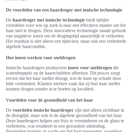
De voordelen van een haardroger met ionische technologie
De
haardroger met ionische technologie
biedt talrijke
voordelen voor wie op zoek is naar een effectieve manier om het
haar snel te drogen. Deze innovatieve technologie maakt gebruik
van negatieve ionen om de drogingstijd aanzienlijk te verkorten.
Het resultaat is niet alleen een tijdwinst, maar ook een verbeterde
algehele haarconditie.
Hoe ionen werken voor sneldrogen
Ionische haardrogers produceren
ionen voor sneldrogen
die
waterdruppels op de haarschubben afbreken. Dit proces zorgt
ervoor dat het haar sneller droogt, wat de kans op schade door
hitte vermindert. Klanten merken vaak dat zij hun haar sneller
kunnen drogen zonder in te boeten op kwaliteit.
Voordelen voor de gezondheid van het haar
De
voordelen ionische haardroger
zijn niet alleen zichtbaar in
de droogtijd, maar ook in de algehele gezondheid van het haar.
Deze haardrogers helpen om frizz te verminderen en de glans te
verbeteren, wat resulteert in een gezondere uitstraling.
Bovendien kunnen ze vocht aan het haar toevoegen, waardoor