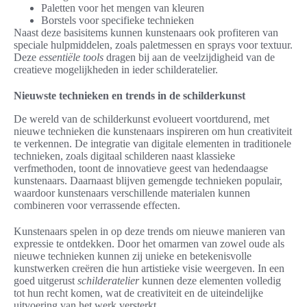
Paletten voor het mengen van kleuren
Borstels voor specifieke technieken
Naast deze basisitems kunnen kunstenaars ook profiteren van
speciale hulpmiddelen, zoals paletmessen en sprays voor textuur.
Deze
essentiële tools
dragen bij aan de veelzijdigheid van de
creatieve mogelijkheden in ieder schilderatelier.
Nieuwste technieken en trends in de schilderkunst
De wereld van de schilderkunst evolueert voortdurend, met
nieuwe technieken die kunstenaars inspireren om hun creativiteit
te verkennen. De integratie van digitale elementen in traditionele
technieken, zoals digitaal schilderen naast klassieke
verfmethoden, toont de innovatieve geest van hedendaagse
kunstenaars. Daarnaast blijven gemengde technieken populair,
waardoor kunstenaars verschillende materialen kunnen
combineren voor verrassende effecten.
Kunstenaars spelen in op deze trends om nieuwe manieren van
expressie te ontdekken. Door het omarmen van zowel oude als
nieuwe technieken kunnen zij unieke en betekenisvolle
kunstwerken creëren die hun artistieke visie weergeven. In een
goed uitgerust
schilderatelier
kunnen deze elementen volledig
tot hun recht komen, wat de creativiteit en de uiteindelijke
uitvoering van het werk versterkt.