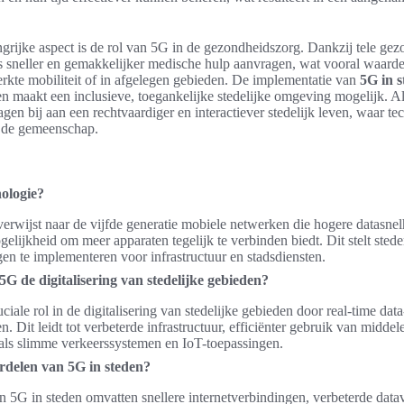
grijke aspect is de rol van 5G in de gezondheidszorg. Dankzij tele ge
sneller en gemakkelijker medische hulp aanvragen, wat vooral waarde
kte mobiliteit of in afgelegen gebieden. De implementatie van
5G in s
en maakt een inclusieve, toegankelijke stedelijke omgeving mogelijk. A
gen bij aan een rechtvaardiger en interactiever stedelijk leven, waar te
n de gemeenschap.
ologie?
erwijst naar de vijfde generatie mobiele netwerken die hogere datasnel
gelijkheid om meer apparaten tegelijk te verbinden biedt. Dit stelt stede
en te implementeren voor infrastructuur en stadsdiensten.
5G de digitalisering van stedelijke gebieden?
ciale rol in de digitalisering van stedelijke gebieden door real-time dat
. Dit leidt tot verbeterde infrastructuur, efficiënter gebruik van midde
als slimme verkeerssystemen en IoT-toepassingen.
rdelen van 5G in steden?
 5G in steden omvatten snellere internetverbindingen, verbeterde dat