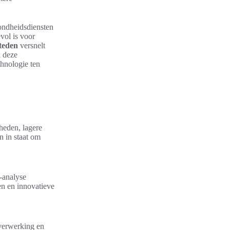
zondheidsdiensten
vol is voor
teden
versnelt
l deze
chnologie ten
heden, lagere
n in staat om
a-analyse
len en innovatieve
averwerking en