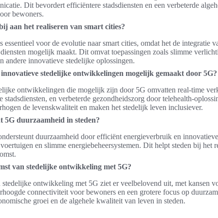
icatie. Dit bevordert efficiëntere stadsdiensten en een verbeterde algeh
voor bewoners.
ij aan het realiseren van smart cities?
s essentieel voor de evolutie naar smart cities, omdat het de integratie
n diensten mogelijk maakt. Dit omvat toepassingen zoals slimme verlicht
n andere innovatieve stedelijke oplossingen.
 innovatieve stedelijke ontwikkelingen mogelijk gemaakt door 5G?
elijke ontwikkelingen die mogelijk zijn door 5G omvatten real-time ver
e stadsdiensten, en verbeterde gezondheidszorg door telehealth-oploss
rhogen de levenskwaliteit en maken het stedelijk leven inclusiever.
t 5G duurzaamheid in steden?
ndersteunt duurzaamheid door efficiënt energieverbruik en innovatiev
e voertuigen en slimme energiebeheersystemen. Dit helpt steden bij het r
omst.
mst van stedelijke ontwikkeling met 5G?
stedelijke ontwikkeling met 5G ziet er veelbelovend uit, met kansen v
verhoogde connectiviteit voor bewoners en een grotere focus op duurzam
onomische groei en de algehele kwaliteit van leven in steden.