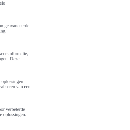
ele
 van geavanceerde
ing,
keersinformatie,
ingen. Deze
e oplossingen
ealiseren van een
oor verbeterde
e oplossingen.