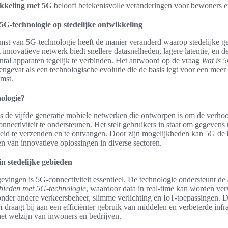
ikkeling met 5G
belooft betekenisvolle veranderingen voor bewoners e
5G-technologie op stedelijke ontwikkeling
mst van 5G-technologie heeft de manier veranderd waarop stedelijke g
 innovatieve netwerk biedt snellere datasnelheden, lagere latentie, en 
ntal apparaten tegelijk te verbinden. Het antwoord op de vraag
Wat is 
gevat als een technologische evolutie die de basis legt voor een meer 
mst.
ologie?
s de vijfde generatie mobiele netwerken die ontworpen is om de verho
onnectiviteit te ondersteunen. Het stelt gebruikers in staat om gegevens
eid te verzenden en te ontvangen. Door zijn mogelijkheden kan 5G de
en van innovatieve oplossingen in diverse sectoren.
n stedelijke gebieden
gevingen is 5G-connectiviteit essentieel. De technologie ondersteunt de
ebieden met 5G-technologie
, waardoor data in real-time kan worden ver
nder andere verkeersbeheer, slimme verlichting en IoT-toepassingen. 
n
draagt bij aan een efficiënter gebruik van middelen en verbeterde infra
 het welzijn van inwoners en bedrijven.