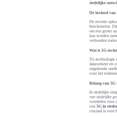
stedelijke ontw
De invloed van 
De recente opko
functioneren. Dit
om een groter aa
kan worden samen
verbonden toeko
Wat is 5G-techn
5G-technologie i
dataverkeer en c
ongekende snelh
voor het realiser
Belang van 5G i
In stedelijke om
van stedelijke g
voordelen voor o
van
5G in stede
cruciaal is voor