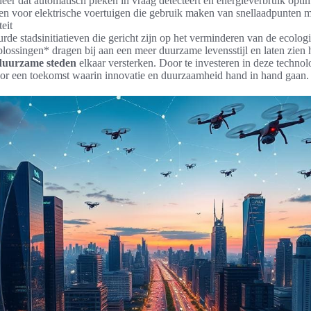
er dat automatisch pieken in vraag detecteert en energieverbruik optim
en voor elektrische voertuigen die gebruik maken van snellaadpunten 
eit
rde stadsinitiatieven die gericht zijn op het verminderen van de ecolog
ossingen* dragen bij aan een meer duurzame levensstijl en laten zien
 duurzame steden
elkaar versterken. Door te investeren in deze technol
oor een toekomst waarin innovatie en duurzaamheid hand in hand gaan.