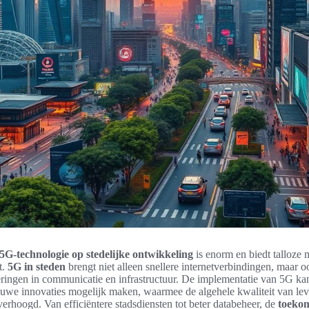
5G-technologie op stedelijke ontwikkeling
is enorm en biedt talloze
t.
5G in steden
brengt niet alleen snellere internetverbindingen, maar 
eringen in communicatie en infrastructuur. De implementatie van 5G kan
euwe innovaties mogelijk maken, waarmee de algehele kwaliteit van leve
erhoogd. Van efficiëntere stadsdiensten tot beter databeheer, de
toekom