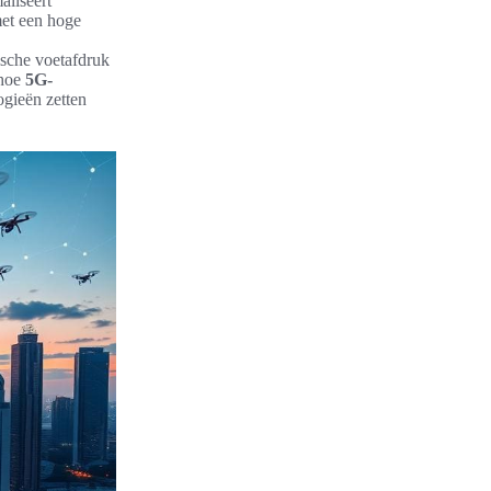
aliseert
met een hoge
ische voetafdruk
 hoe
5G-
ogieën zetten