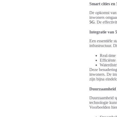
Smart cities e
De opkomst va
inwoners omgaan
5G
. De effectiv
Integratie van 
Een essentiële s
infrastructuur. D
Real-time
Efficiënte
Waterdist
Deze benaderinge
inwoners. De imp
zijn bijna eindel
Duurzaamheid e
Duurzaamheid spe
technologie kunn
Voorbeelden hier