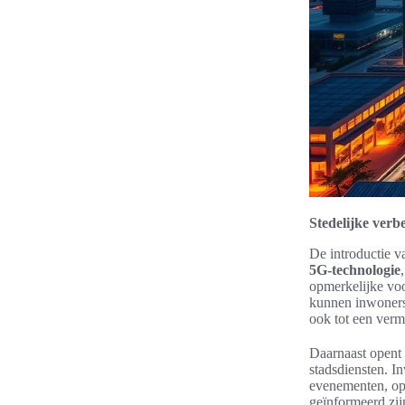
Stedelijke verb
De introductie v
5G-technologie
opmerkelijke voo
kunnen inwoners s
ook tot een verm
Daarnaast opent
stadsdiensten. I
evenementen, ope
geïnformeerd zij