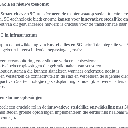
n 5G: Een nieuwe toekomst
n
Smart cities en 5G
transformeert de manier waarop steden functioner
. 5G-technologie biedt enorme kansen voor
innovatieve stedelijke o
iteit van dit geavanceerde netwerk is cruciaal voor de transformatie naar
5G in infrastructuur
tap in de ontwikkeling van
Smart cities en 5G
betreft de integratie van
it gebeurt in verschillende toepassingen, zoals:
 verkeersmonitoring voor slimme verkeerslichtsystemen
 afvalbeheeroplossingen die gebruik maken van sensoren
ributiesystemen die kunnen signaleren wanneer onderhoud nodig is
n versterken de connectiviteit in de stad en verbeteren de algehele die
act van 5G-technologie op stadsplanning is moeilijk te overschatten; 
oos.
n slimme oplossingen
elt een cruciale rol in de
innovatieve stedelijke ontwikkeling met 
en steden groene oplossingen implementeren die eerder niet haalbaar 
van zijn: