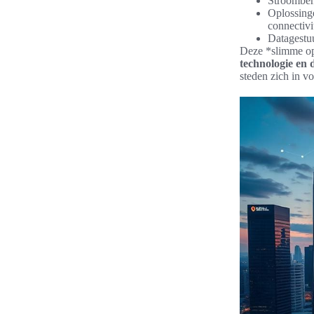
Stroombehe
Oplossing
connectivit
Datagestuu
Deze *slimme opl
technologie en
steden zich in v