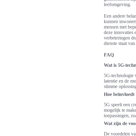
leefomgeving.
Een andere belan
kunnen inwoners 
mensen met beper
deze innovaties 
verbeteringen dra
dienste staat va
FAQ
Wat is 5G-techn
5G-technologie v
latentie en de mo
slimme oplossing
Hoe beïnvloedt 
5G speelt een cru
mogelijk te maken
toepassingen, zo
Wat zijn de voo
De voordelen van