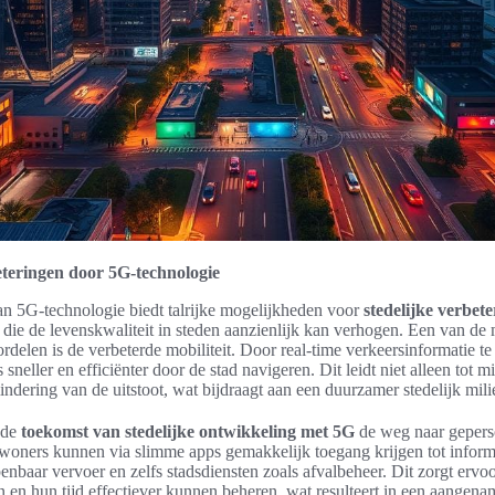
eteringen door 5G-technologie
an 5G-technologie biedt talrijke mogelijkheden voor
stedelijke verbet
, die de levenskwaliteit in steden aanzienlijk kan verhogen. Een van de
rdelen is de verbeterde mobiliteit. Door real-time verkeersinformatie te
neller en efficiënter door de stad navigeren. Dit leidt niet alleen tot mi
indering van de uitstoot, wat bijdraagt aan een duurzamer stedelijk mili
 de
toekomst van stedelijke ontwikkeling met 5G
de weg naar gepers
nwoners kunnen via slimme apps gemakkelijk toegang krijgen tot inform
nbaar vervoer en zelfs stadsdiensten zoals afvalbeheer. Dit zorgt ervoor
n en hun tijd effectiever kunnen beheren, wat resulteert in een aangena