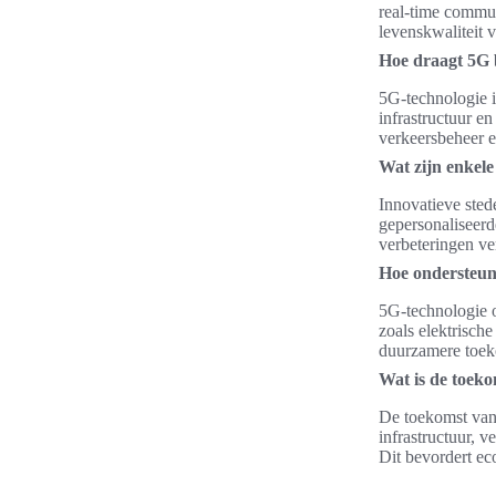
real-time commun
levenskwaliteit 
Hoe draagt 5G b
5G-technologie i
infrastructuur e
verkeersbeheer e
Wat zijn enkele
Innovatieve sted
gepersonaliseerd
verbeteringen ve
Hoe ondersteun
5G-technologie o
zoals elektrisch
duurzamere toek
Wat is de toeko
De toekomst van 
infrastructuur, 
Dit bevordert ec