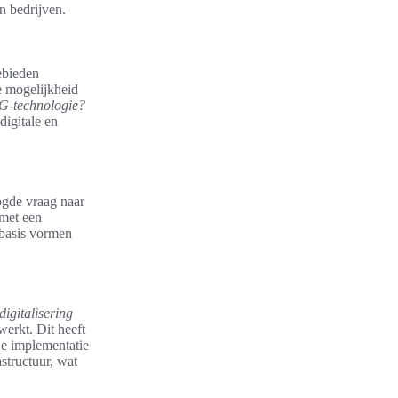
n bedrijven.
ebieden
de mogelijkheid
5G-technologie?
digitale en
ogde vraag naar
 met een
 basis vormen
digitalisering
werkt. Dit heeft
De implementatie
structuur, wat