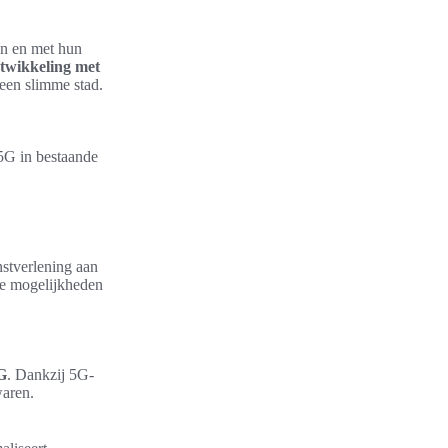
en en met hun
ntwikkeling met
 een slimme stad.
 5G in bestaande
nstverlening aan
de mogelijkheden
5G
. Dankzij 5G-
waren.