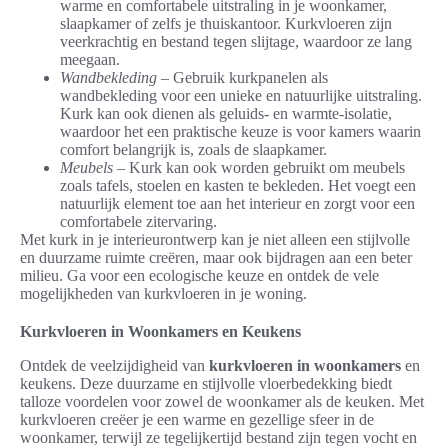
warme en comfortabele uitstraling in je woonkamer,
slaapkamer of zelfs je thuiskantoor. Kurkvloeren zijn
veerkrachtig en bestand tegen slijtage, waardoor ze lang
meegaan.
Wandbekleding
– Gebruik kurkpanelen als
wandbekleding voor een unieke en natuurlijke uitstraling.
Kurk kan ook dienen als geluids- en warmte-isolatie,
waardoor het een praktische keuze is voor kamers waarin
comfort belangrijk is, zoals de slaapkamer.
Meubels
– Kurk kan ook worden gebruikt om meubels
zoals tafels, stoelen en kasten te bekleden. Het voegt een
natuurlijk element toe aan het interieur en zorgt voor een
comfortabele zitervaring.
Met kurk in je interieurontwerp kan je niet alleen een stijlvolle
en duurzame ruimte creëren, maar ook bijdragen aan een beter
milieu. Ga voor een ecologische keuze en ontdek de vele
mogelijkheden van kurkvloeren in je woning.
Kurkvloeren in Woonkamers en Keukens
Ontdek de veelzijdigheid van
kurkvloeren in woonkamers
en
keukens. Deze duurzame en stijlvolle vloerbedekking biedt
talloze voordelen voor zowel de woonkamer als de keuken. Met
kurkvloeren creëer je een warme en gezellige sfeer in de
woonkamer, terwijl ze tegelijkertijd bestand zijn tegen vocht en