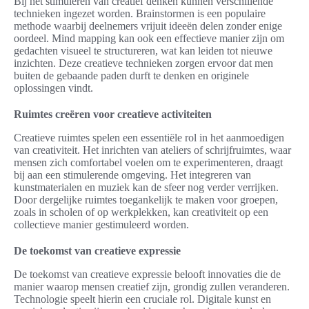
Bij het stimuleren van creatief denken kunnen verschillende
technieken ingezet worden. Brainstormen is een populaire
methode waarbij deelnemers vrijuit ideeën delen zonder enige
oordeel. Mind mapping kan ook een effectieve manier zijn om
gedachten visueel te structureren, wat kan leiden tot nieuwe
inzichten. Deze creatieve technieken zorgen ervoor dat men
buiten de gebaande paden durft te denken en originele
oplossingen vindt.
Ruimtes creëren voor creatieve activiteiten
Creatieve ruimtes spelen een essentiële rol in het aanmoedigen
van creativiteit. Het inrichten van ateliers of schrijfruimtes, waar
mensen zich comfortabel voelen om te experimenteren, draagt
bij aan een stimulerende omgeving. Het integreren van
kunstmaterialen en muziek kan de sfeer nog verder verrijken.
Door dergelijke ruimtes toegankelijk te maken voor groepen,
zoals in scholen of op werkplekken, kan creativiteit op een
collectieve manier gestimuleerd worden.
De toekomst van creatieve expressie
De toekomst van creatieve expressie belooft innovaties die de
manier waarop mensen creatief zijn, grondig zullen veranderen.
Technologie speelt hierin een cruciale rol. Digitale kunst en