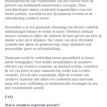
muziekproductie zijn voorbeelden van hoe nieuwe tools de
grenzen van traditionele kunstvormen vervagen. Deze
ontwikkelingen maken creativiteit toegankelijker voor een
breder publiek, wat leidt tot een dynamische evolutie in de
ontwikkeling creatieve sector.
Bovendien is er een groeiende erkenning van diverse culturele
uitdrukkingen binnen de trends in kunst. Hierdoor ontstaan
nieuwe vormen en stijlen die iedereen de kans geven om zich op
unieke wijze uit te drukken. Het vieren van deze diversiteit
versterkt niet alleen de gemeenschap, maar stimuleert ook
persoonlijke groei en zelfontdekking.
Daarnaast wordt de verbinding tussen gezondheid en kunst
steeds belangrijker. Veel studies benadrukken de positieve
effecten van creatieve expressie op mentaal welzijn, waardoor
de rol van kunst in onze samenleving verder kan worden
versterkt. Terwijl men vooruitkijkt, blijft de evolutie van
creatieve expressie niet alleen een zoektocht naar innovatie,
maar ook naar verbinding en betekenisvolle ervaringen in een
snel veranderende wereld.
FAQ
Wat is creatieve expressie precies?