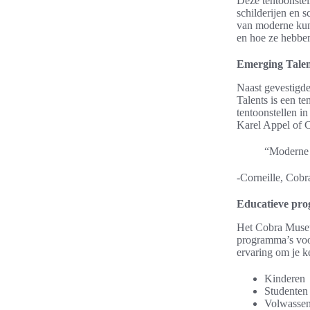
Deze tentoonstel
schilderijen en s
van moderne kun
en hoe ze hebbe
Emerging Talen
Naast gevestigd
Talents is een te
tentoonstellen 
Karel Appel of C
“Moderne k
-Corneille, Cobr
Educatieve pr
Het Cobra Museu
programma’s voor
ervaring om je 
Kinderen
Studenten
Volwasse