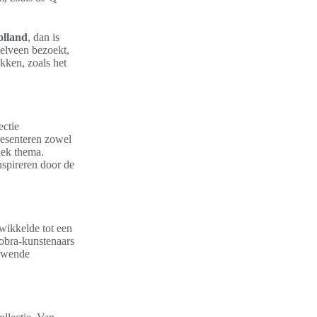
lland
, dan is
elveen bezoekt,
kken, zoals het
ctie
resenteren zowel
iek thema.
nspireren door de
wikkelde tot een
Cobra-kunstenaars
euwende