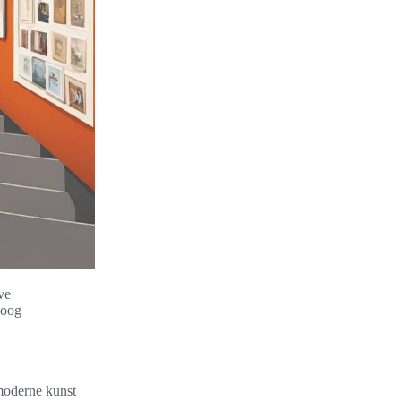
ve
loog
moderne kunst