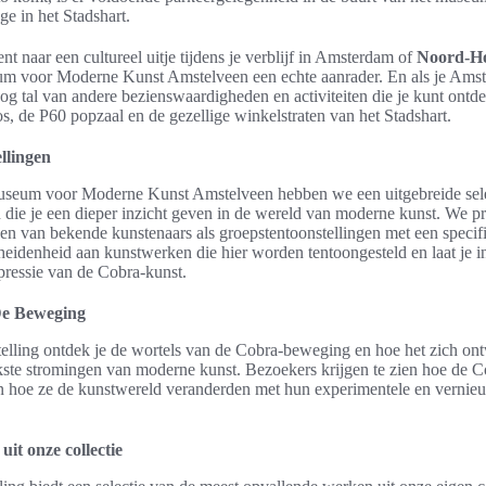
ge in het Stadshart.
nt naar een cultureel uitje tijdens je verblijf in Amsterdam of
Noord-Ho
m voor Moderne Kunst Amstelveen een echte aanrader. En als je Amst
nog tal van andere bezienswaardigheden en activiteiten die je kunt ontde
 de P60 popzaal en de gezellige winkelstraten van het Stadshart.
llingen
useum voor Moderne Kunst Amstelveen hebben we een uitgebreide sele
n die je een dieper inzicht geven in de wereld van moderne kunst. We p
en van bekende kunstenaars als groepstentoonstellingen met een specif
eidenheid aan kunstwerken die hier worden tentoongesteld en laat je i
xpressie van de Cobra-kunst.
De Beweging
telling ontdek je de wortels van de Cobra-beweging en hoe het zich ont
kste stromingen van moderne kunst. Bezoekers krijgen te zien hoe de 
 hoe ze de kunstwereld veranderden met hun experimentele en verni
it onze collectie