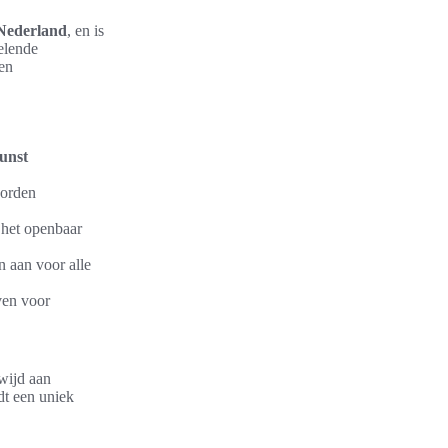
Nederland
, en is
elende
en
unst
worden
 het openbaar
 aan voor alle
ven voor
wijd aan
dt een uniek