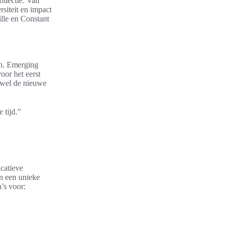
ollectie. Van
rsiteit en impact
lle en Constant
en. Emerging
oor het eerst
 wel de nieuwe
 tijd.”
catieve
en een unieke
’s voor: