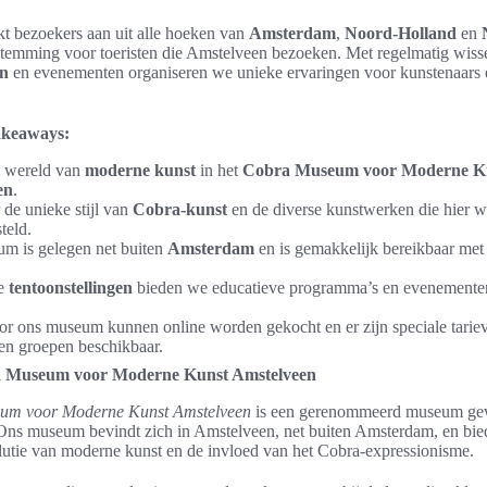
t bezoekers aan uit alle hoeken van
Amsterdam
,
Noord-Holland
en
stemming voor toeristen die Amstelveen bezoeken. Met regelmatig wiss
en
en evenementen organiseren we unieke ervaringen voor kunstenaars 
.
takeaways:
 wereld van
moderne kunst
in het
Cobra Museum voor Moderne K
en
.
de unieke stijl van
Cobra-kunst
en de diverse kunstwerken die hier 
teld.
m is gelegen net buiten
Amsterdam
en is gemakkelijk bereikbaar met
ze
tentoonstellingen
bieden we educatieve programma’s en evenementen
or ons museum kunnen online worden gekocht en er zijn speciale tarie
en groepen beschikbaar.
a Museum voor Moderne Kunst Amstelveen
um voor Moderne Kunst Amstelveen
is een gerenommeerd museum ge
Ons museum bevindt zich in Amstelveen, net buiten Amsterdam, en bie
olutie van moderne kunst en de invloed van het Cobra-expressionisme.