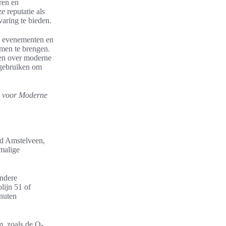
ren en
e reputatie als
aring te bieden.
g evenementen en
amen te brengen.
ren over moderne
 gebruiken om
 voor Moderne
ad Amstelveen,
malige
andere
lijn 51 of
inuten
m, zoals de Q-