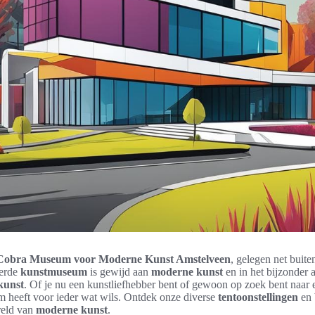
Cobra Museum voor Moderne Kunst Amstelveen
, gelegen net buit
erde
kunstmuseum
is gewijd aan
moderne kunst
en in het bijzonder 
kunst
. Of je nu een kunstliefhebber bent of gewoon op zoek bent naar e
m heeft voor ieder wat wils. Ontdek onze diverse
tentoonstellingen
en 
reld van
moderne kunst
.