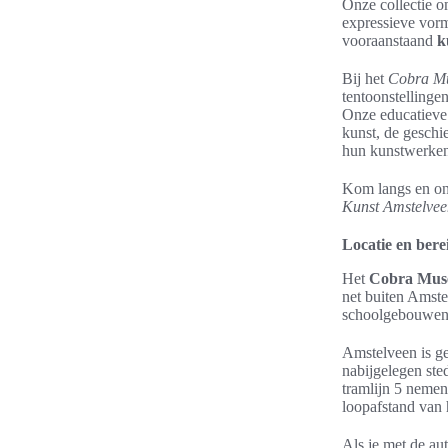
Onze collectie o
expressieve vor
vooraanstaand
k
Bij het
Cobra Mu
tentoonstellinge
Onze educatieve
kunst, de geschi
hun kunstwerken 
Kom langs en on
Kunst Amstelvee
Locatie en ber
Het
Cobra Mus
net buiten Amst
schoolgebouwen a
Amstelveen is g
nabijgelegen ste
tramlijn 5 nemen
loopafstand van 
Als je met de au