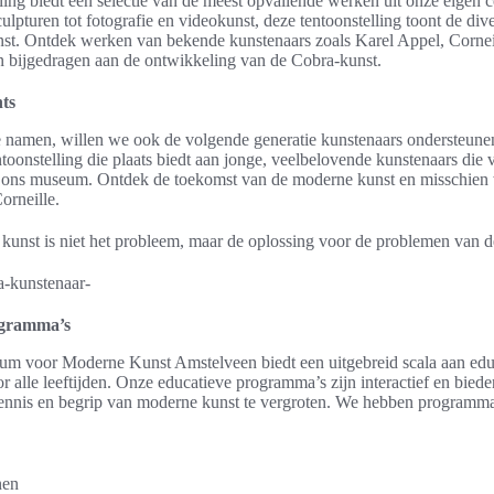
ling biedt een selectie van de meest opvallende werken uit onze eigen c
culpturen tot fotografie en videokunst, deze tentoonstelling toont de dive
st. Ontdek werken van bekende kunstenaars zoals Karel Appel, Cornei
n bijgedragen aan de ontwikkeling van de Cobra-kunst.
ts
e namen, willen we ook de volgende generatie kunstenaars ondersteun
ntoonstelling die plaats biedt aan jonge, veelbelovende kunstenaars die v
in ons museum. Ontdek de toekomst van de moderne kunst en misschien
orneille.
unst is niet het probleem, maar de oplossing voor de problemen van de
a-kunstenaar-
ogramma’s
m voor Moderne Kunst Amstelveen biedt een uitgebreid scala aan edu
 alle leeftijden. Onze educatieve programma’s zijn interactief en bied
kennis en begrip van moderne kunst te vergroten. We hebben programma
nen