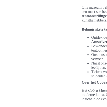
Ons museum trek
een must-see be
tentoonstelling
kunstliefhebbers
Belangrijkste 
Ontdek de
Amstelve
Bewonder 
tentoonges
Ons museu
vervoer.
Naast on
leeftijden.
Tickets vo
studenten 
Over het Cobr
Het
Cobra Muse
moderne kunst. 
inzicht in de ev