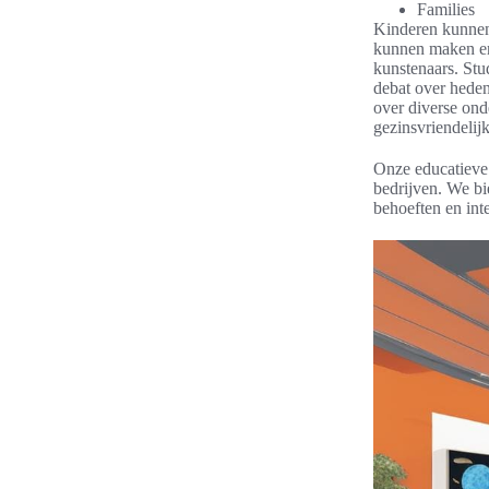
Families
Kinderen kunnen
kunnen maken en
kunstenaars. St
debat over heden
over diverse on
gezinsvriendelij
Onze educatieve 
bedrijven. We b
behoeften en int