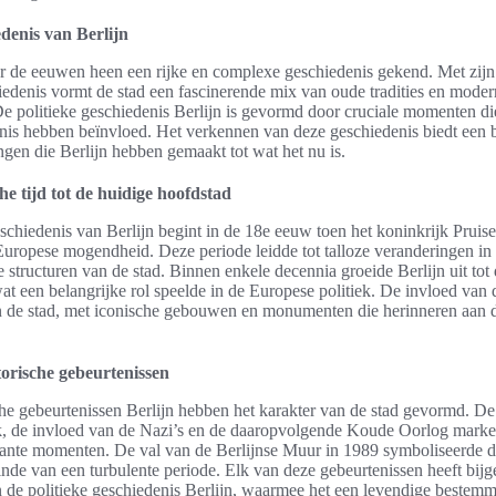
edenis van Berlijn
or de eeuwen heen een rijke en complexe geschiedenis gekend. Met zijn 
iedenis vormt de stad een fascinerende mix van oude tradities en mode
e politieke geschiedenis Berlijn is gevormd door cruciale momenten di
is hebben beïnvloed. Het verkennen van deze geschiedenis biedt een b
ngen die Berlijn hebben gemaakt tot wat het nu is.
he tijd tot de huidige hoofdstad
schiedenis van Berlijn begint in de 18e eeuw toen het koninkrijk Prui
Europese mogendheid. Deze periode leidde tot talloze veranderingen in 
e structuren van de stad. Binnen enkele decennia groeide Berlijn uit to
wat een belangrijke rol speelde in de Europese politiek. De invloed van d
 in de stad, met iconische gebouwen en monumenten die herinneren aan 
torische gebeurtenissen
sche gebeurtenissen Berlijn hebben het karakter van de stad gevormd. D
, de invloed van de Nazi’s en de daaropvolgende Koude Oorlog marke
cante momenten. De val van de Berlijnse Muur in 1989 symboliseerde 
einde van een turbulente periode. Elk van deze gebeurtenissen heeft bij
an de politieke geschiedenis Berlijn, waarmee het een levendige bestemm