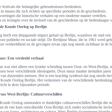
e festivals die belangrijke gebeurtenissen herdenken.
 in musea die zich richten op specifieke periodes in de geschiedenis.
oeringen die historische verhalen op een moderne manier vertellen.
 en lezingen over de invloed van de geschiedenis op de hedendaagse 
 de Koude Oorlog op Berlijn
heeft een diepgaande impact gehad op Berlijn, waardoor de stad een 
oor politieke en sociale strijd. De Berlijnse Muur, die in 1961 werd g
ze verdeeldheid en de gevolgen ervan zijn nog steeds zichtbaar in de h
uur: Een verdeeld verhaal
r was niet alleen een fysieke scheiding tussen Oost- en West-Berlijn, 
ussen twee verschillende ideologieën. Deze muur maakte tientallen jaren
 van duizenden mensen. Het is een krachtig symbool dat nog steeds her
 Koude Oorlog Berlijn. Het verkennen van de verschillende herdenkin
zicht in deze bijzondere periode.
rsus West-Berlijn: Cultuurverschillen
 Koude Oorlog ontstonden er duidelijke cultuurverschillen Berlijn die n
an de ene kant ontwikkelde Oost-Berlijn zich onder socialistische invl
g van kunst, architectuur en cultuur. West-Berlijn daarentegen bloeide 