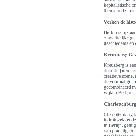
kapitalistische o
thema in de mod
Verken de histo
Berlijn is rijk 
opmerkelijke geb
geschiedenis en 
Kreuzberg: Ges
Kreuzberg is een
door de jaren he
creatieve scene, 
de voormalige mu
gecombineerd met
wijken Berlijn.
Charlottenburg
Charlottenburg b
indrukwekkende a
in Berlijn, getu
van prachtige tu