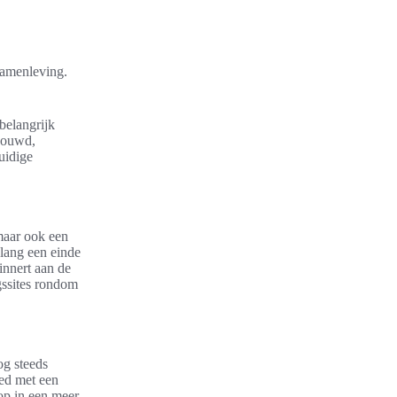
samenleving.
belangrijk
ebouwd,
uidige
maar ook een
 lang een einde
innert aan de
gssites rondom
og steeds
oed met een
op in een meer