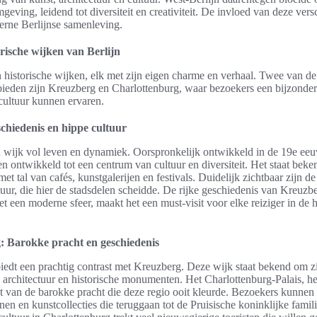
mgeving, leidend tot diversiteit en creativiteit. De invloed van deze versc
erne Berlijnse samenleving.
rische wijken van Berlijn
aan historische wijken, elk met zijn eigen charme en verhaal. Twee van d
ieden zijn Kreuzberg en Charlottenburg, waar bezoekers een bijzonde
cultuur kunnen ervaren.
chiedenis en hippe cultuur
 wijk vol leven en dynamiek. Oorspronkelijk ontwikkeld in de 19e eeuw
en ontwikkeld tot een centrum van cultuur en diversiteit. Het staat beke
met tal van cafés, kunstgalerijen en festivals. Duidelijk zichtbaar zijn d
ur, die hier de stadsdelen scheidde. De rijke geschiedenis van Kreuzbe
 een moderne sfeer, maakt het een must-visit voor elke reiziger in de h
: Barokke pracht en geschiedenis
iedt een prachtig contrast met Kreuzberg. Deze wijk staat bekend om z
rchitectuur en historische monumenten. Het Charlottenburg-Palais, het
igt van de barokke pracht die deze regio ooit kleurde. Bezoekers kunnen 
inen en kunstcollecties die teruggaan tot de Pruisische koninklijke fami