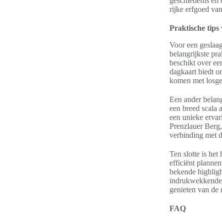
geschiedenis en c
rijke erfgoed van
Praktische tips 
Voor een geslaagd
belangrijkste pr
beschikt over ee
dagkaart biedt o
komen met losgel
Een ander belang
een breed scala 
een unieke ervari
Prenzlauer Berg, 
verbinding met de
Ten slotte is het
efficiënt plann
bekende highligh
indrukwekkende s
genieten van de r
FAQ