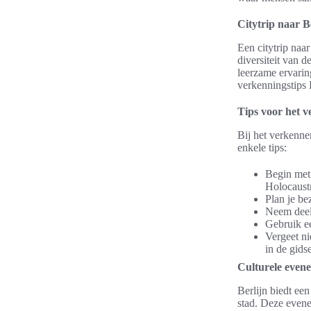
Citytrip naar Be
Een citytrip naar
diversiteit van d
leerzame ervaring
verkenningstips 
Tips voor het v
Bij het verkennen
enkele tips:
Begin met 
Holocaus
Plan je be
Neem deel 
Gebruik ee
Vergeet ni
in de gids
Culturele even
Berlijn biedt ee
stad. Deze evene