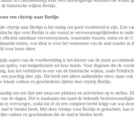
ultuur in Charlottenburg trekt veel nieuwsgierige toeristen die willen 
 de historische wijken Berlijn.
voor een citytrip naar Berlijn
e citytrip naar Berlijn is het nuttig om goed voorbereid te zijn. Een va
aktische tips voor Berlijn is om vooraf je vervoersmogelijkheden te onde
n efficiënt openbaar vervoerssysteem, waaronder bussen, trams en de 
nbeperkt reizen, wat ideal is voor het verkennen van de stad zonder in 
d voor losse ritten.
rijk aspect van de voorbereiding is het kiezen van de juiste accommodat
aan opties, van budgethostels tot luxe hotels. Voor degenen die de voor
ng, kan het verblijven in een van de historische wijken, zoals Friedrich
een prachtig idee zijn. Dit biedt niet alleen authentieke sfeer, maar ook
 lokale cultuur en geschiedenis tijdens hun citytrip Berlijn.
 handig om een lijst met must-see plekken en activiteiten op te stellen. Dit
en van de dagen. Het is raadzaam om naast de bekende bezienswaardigh
ts te overwegen, zodat hij of zij een compleet beeld krijgt van wat dez
tad te bieden heeft. Met deze reistips voor Berlijn in gedachten, kan 
ijke cultuur en geschiedenis die de stad te bieden heeft.