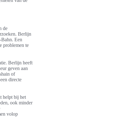
genieten van de
n de
rzoeken. Berlijn
U-Bahn. Een
de problemen te
ie. Berlijn heeft
keur geven aan
shain of
 een directe
 helpt bij het
eden, ook minder
e
men volop