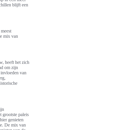
hillen blijft een
e meest
re mix van
, heeft het zich
nd om zijn
e invloeden van
rg,
istorische
ijn
 grootste paleis
hier genieten
lie. De mix van