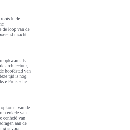
roots in de
rne
e de loop van de
oeiend inzicht
sen opkwam als
de architectuur,
t de hoofdstad van
eze tijd is nog
deze Pruisische
e opkomst van de
ren enkele van
de eenheid van
gedragen aan de
ing is voor