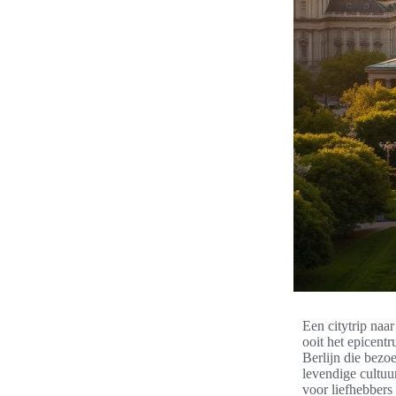
Een citytrip naa
ooit het epicent
Berlijn die bezo
levendige cultuur
voor liefhebbers