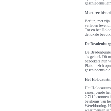
geschiedenislief
Must-see histo
Berlijn, met zij
verleden levend
Tor en het Holoc
de lokale bevolk
De Bradenburge
De Bradenburger
als geheel. Dit 
bezoekers hun we
Platz in zich opn
geschiedenis die 
Het Holocaustm
Het Holocaustmo
aangrijpende her
2.711 betonnen b
betekenis van he
Wereldoorlog. H
waar mensen same