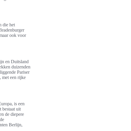
 die het
 Bradenburger
 maar ook voor
jn en Duitsland
rekken duizenden
liggende Pariser
, met een rijke
uropa, is een
 bestaat uit
en de diepere
ede
ten Berlijn,