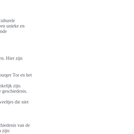
culturele
 een unieke en
ende
en. Hier zijn
burger Tor en het
elijk zijn.
e geschiedenis.
eeltjes die niet
chiedenis van de
 zijn: