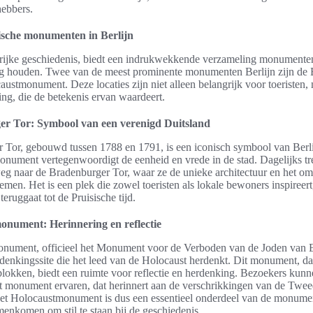
hebbers.
rische monumenten in Berlijn
n rijke geschiedenis, biedt een indrukwekkende verzameling monumenten
ig houden. Twee van de meest prominente monumenten Berlijn zijn de
austmonument. Deze locaties zijn niet alleen belangrijk voor toeristen,
ing, die de betekenis ervan waardeert.
r Tor: Symbool van een verenigd Duitsland
 Tor, gebouwd tussen 1788 en 1791, is een iconisch symbool van Berli
monument vertegenwoordigt de eenheid en vrede in de stad. Dagelijks t
g naar de Bradenburger Tor, waar ze de unieke architectuur en het om
emen. Het is een plek die zowel toeristen als lokale bewoners inspireert
teruggaat tot de Pruisische tijd.
onument: Herinnering en reflectie
nument, officieel het Monument voor de Verboden van de Joden van E
denkingssite die het leed van de Holocaust herdenkt. Dit monument, dat
lokken, biedt een ruimte voor reflectie en herdenking. Bezoekers kunn
t monument ervaren, dat herinnert aan de verschrikkingen van de Twe
et Holocaustmonument is dus een essentieel onderdeel van de monumen
nkomen om stil te staan bij de geschiedenis.