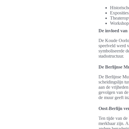
Historisch
Exposities
Theateropv
Workshops
De invloed van
De Koude Oorlog 
speelveld werd v
symboliseerde de
stadsstructuur.
De Berlijnse M
De Berlijnse Muu
scheidingslijn t
aan de vrijheden
gevolgen van de
de muur geeft in
Oost-Berlijn ve
Ten tijde van de
merkbaar zijn. A
andere benaderin