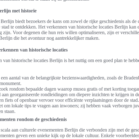
rlijn met historie
 Berlijn biedt bezoekers de kans om zowel de rijke geschiedenis als de 
e stad te ontdekken. Het verkennen van historische locaties Berlijn kan
 zijn. Voor degenen die hun reis willen optimaliseren, zijn er verschill
Berlijn die het avontuur nog aantrekkelijker maken.
erkennen van historische locaties
 van historische locaties Berlijn is het nuttig om een goed plan te hebb
een aantal van de belangrijkste bezienswaardigheden, zoals de Braden
tmonument.
zoek rondom bepaalde dagen waarop musea gratis of met korting toegank
aan georganiseerde rondleidingen om diepere inzichten te krijgen in d
n fiets of openbaar vervoer voor efficiënte verplaatsingen door de stad.
et om lokale tips te vragen aan inwoners; zij hebben vaak verborgen juw
en staan.
ementen rondom de geschiedenis
n scala aan culturele evenementen Berlijn die verbonden zijn met de ges
menten geven een unieke kijk op de lokale cultuur. Enkele voorbeelden