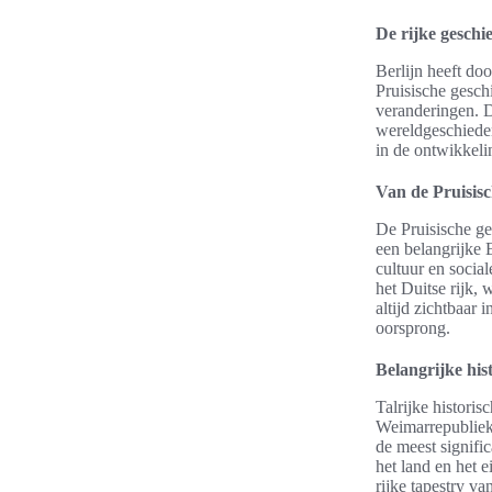
De rijke geschi
Berlijn heeft do
Pruisische gesch
veranderingen. D
wereldgeschieden
in de ontwikkeli
Van de Pruisisc
De Pruisische ge
een belangrijke 
cultuur en social
het Duitse rijk, 
altijd zichtbaar
oorsprong.
Belangrijke his
Talrijke histori
Weimarrepubliek
de meest signifi
het land en het 
rijke tapestry v