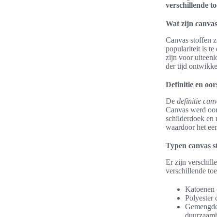
verschillende t
Wat zijn canvas
Canvas stoffen z
populariteit is 
zijn voor uiteen
der tijd ontwikk
Definitie en oo
De
definitie can
Canvas werd oors
schilderdoek en 
waardoor het een 
Typen canvas s
Er zijn verschil
verschillende to
Katoenen c
Polyester 
Gemengde s
duurzaamh