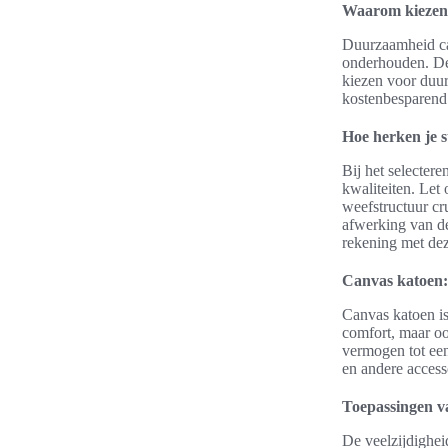
Waarom kiezen 
Duurzaamheid can
onderhouden. Dez
kiezen voor duur
kostenbesparend a
Hoe herken je s
Bij het selectere
kwaliteiten. Let 
weefstructuur cru
afwerking van de 
rekening met dez
Canvas katoen:
Canvas katoen is
comfort, maar oo
vermogen tot een
en andere access
Toepassingen v
De veelzijdighei