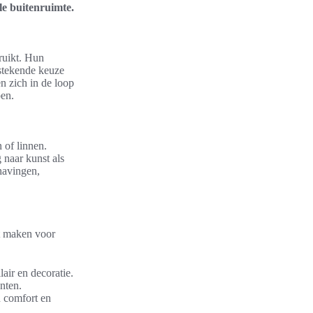
le buitenruimte.
ruikt. Hun
tstekende keuze
n zich in de loop
pen.
 of linnen.
 naar kunst als
havingen,
kt maken voor
air en decoratie.
nten.
n comfort en