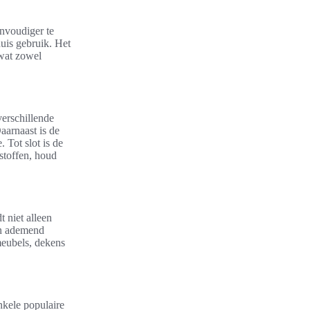
envoudiger te
uis gebruik. Het
 wat zowel
verschillende
aarnaast is de
 Tot slot is de
 stoffen, houd
 niet alleen
an ademend
meubels, dekens
nkele populaire