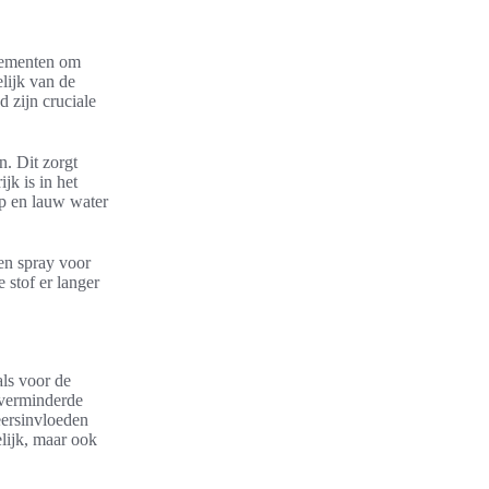
elementen om
elijk van de
 zijn cruciale
n. Dit zorgt
jk is in het
p en lauw water
en spray voor
 stof er langer
als voor de
 verminderde
eersinvloeden
elijk, maar ook