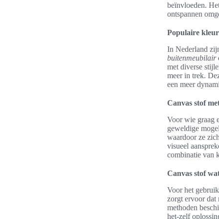
beïnvloeden. Het
ontspannen omge
Populaire kleu
In Nederland zij
buitenmeubilair
met diverse stijl
meer in trek. De
een meer dynamis
Canvas stof met 
Voor wie graag e
geweldige mogel
waardoor ze zich 
visueel aansprek
combinatie van k
Canvas stof wa
Voor het gebruik
zorgt ervoor dat 
methoden beschi
het-zelf oplossin