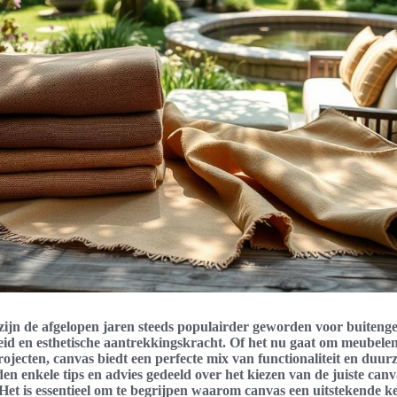
zijn de afgelopen jaren steeds populairder geworden voor buiteng
eid en esthetische aantrekkingskracht. Of het nu gaat om meubelen
ojecten, canvas biedt een perfecte mix van functionaliteit en duur
den enkele tips en advies gedeeld over het kiezen van de juiste canv
Het is essentieel om te begrijpen waarom canvas een uitstekende ke