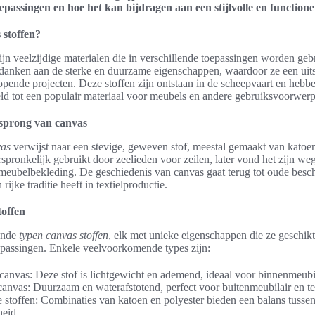
oepassingen en hoe het kan bijdragen aan een stijlvolle en functione
 stoffen?
ijn veelzijdige materialen die in verschillende toepassingen worden geb
te danken aan de sterke en duurzame eigenschappen, waardoor ze een ui
lopende projecten. Deze stoffen zijn ontstaan in de scheepvaart en hebbe
eld tot een populair materiaal voor meubels en andere gebruiksvoorwer
rsprong van canvas
vas
verwijst naar een stevige, geweven stof, meestal gemaakt van katoen
pronkelijk gebruikt door zeelieden voor zeilen, later vond het zijn weg
meubelbekleding. De geschiedenis van canvas gaat terug tot oude besc
rijke traditie heeft in textielproductie.
toffen
lende
typen canvas stoffen
, elk met unieke eigenschappen die ze geschi
epassingen. Enkele veelvoorkomende types zijn:
anvas: Deze stof is lichtgewicht en ademend, ideaal voor binnenmeubil
canvas: Duurzaam en waterafstotend, perfect voor buitenmeubilair en te
toffen: Combinaties van katoen en polyester bieden een balans tusse
eid.