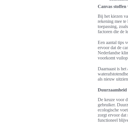
Canvas stoffen 
Bij het kiezen v
rekening mee te h
toepassing, zoals
factoren die de 
Een aantal tips 
ervoor dat de ca
Nederlandse kli
voorkomt vuiloph
Daarnaast is het
waterafstotendhe
als nieuw uitzien
Duurzaamheid v
De keuze voor du
gebruiker. Duurz
ecologische voet
zorgt ervoor dat 
functioneel blijv