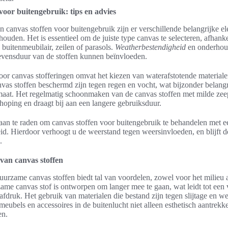
voor buitengebruik: tips en advies
an canvas stoffen voor buitengebruik zijn er verschillende belangrijke 
ouden. Het is essentieel om de juiste type canvas te selecteren, afhank
 buitenmeubilair, zeilen of parasols.
Weatherbestendigheid
en onderhoud
levensduur van de stoffen kunnen beïnvloeden.
voor canvas stofferingen omvat het kiezen van waterafstotende materiale
nvas stoffen beschermd zijn tegen regen en vocht, wat bijzonder belangri
maat. Het regelmatig schoonmaken van de canvas stoffen met milde zee
oping en draagt bij aan een langere gebruiksduur.
 aan te raden om canvas stoffen voor buitengebruik te behandelen met e
id. Hierdoor verhoogt u de weerstand tegen weersinvloeden, en blijft de
.
an canvas stoffen
urzame canvas stoffen biedt tal van voordelen, zowel voor het milieu 
ame canvas stof is ontworpen om langer mee te gaan, wat leidt tot een
afdruk. Het gebruik van materialen die bestand zijn tegen slijtage en w
meubels en accessoires in de buitenlucht niet alleen esthetisch aantrekk
en.