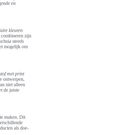
gende en
aire kleuren
e combineren zijn
uchsia steeds
het mogelijk om
tof met print
xe ontwerpen,
an niet alleen
t de juiste
 te maken. Dit
verschillende
ducten als doe-