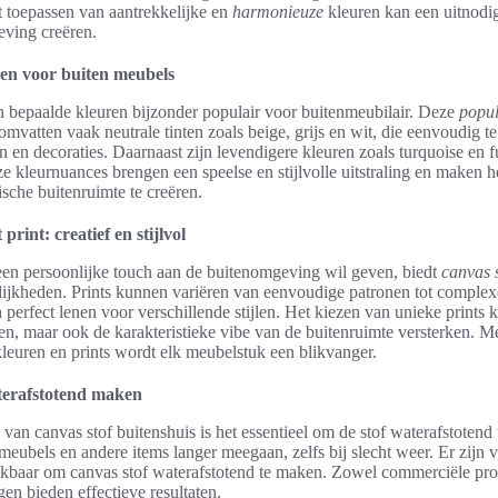
 toepassen van aantrekkelijke en
harmonieuze
kleuren kan een uitnodi
ving creëren.
ren voor buiten meubels
n bepaalde kleuren bijzonder populair voor buitenmeubilair. Deze
popul
omvatten vaak neutrale tinten zoals beige, grijs en wit, die eenvoudig t
en en decoraties. Daarnaast zijn levendigere kleuren zoals turquoise en f
ze kleurnuances brengen een speelse en stijlvolle uitstraling en maken 
che buitenruimte te creëren.
print: creatief en stijlvol
en persoonlijke touch aan de buitenomgeving wil geven, biedt
canvas s
ijkheden. Prints kunnen variëren van eenvoudige patronen tot comple
perfect lenen voor verschillende stijlen. Het kiezen van unieke prints k
en, maar ook de karakteristieke vibe van de buitenruimte versterken. Me
leuren en prints wordt elk meubelstuk een blikvanger.
terafstotend maken
 van canvas stof buitenshuis is het essentieel om de stof waterafstotend
meubels en andere items langer meegaan, zelfs bij slecht weer. Er zijn 
kbaar om canvas stof waterafstotend te maken. Zowel commerciële pro
gen bieden effectieve resultaten.