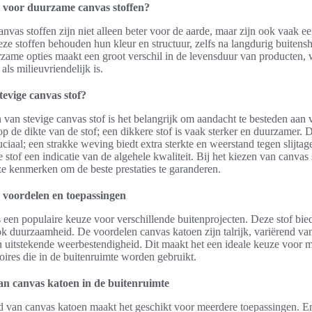
voor duurzame canvas stoffen?
vas stoffen zijn niet alleen beter voor de aarde, maar zijn ook vaak e
e stoffen behouden hun kleur en structuur, zelfs na langdurig buitensh
zame opties maakt een groot verschil in de levensduur van producten,
ls milieuvriendelijk is.
tevige canvas stof?
n van stevige canvas stof is het belangrijk om aandacht te besteden aan 
op de dikte van de stof; een dikkere stof is vaak sterker en duurzamer. D
ciaal; een strakke weving biedt extra sterkte en weerstand tegen slijtage.
stof een indicatie van de algehele kwaliteit. Bij het kiezen van canvas
e kenmerken om de beste prestaties te garanderen.
 voordelen en toepassingen
 een populaire keuze voor verschillende buitenprojecten. Deze stof biedt
k duurzaamheid. De voordelen canvas katoen zijn talrijk, variërend v
 uitstekende weerbestendigheid. Dit maakt het een ideale keuze voor 
oires die in de buitenruimte worden gebruikt.
an canvas katoen in de buitenruimte
d van canvas katoen maakt het geschikt voor meerdere toepassingen. E