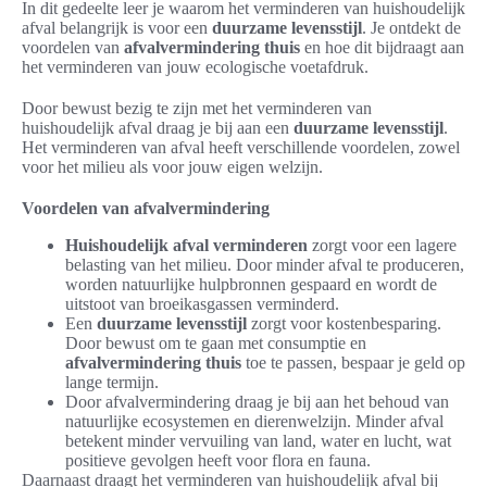
In dit gedeelte leer je waarom het verminderen van huishoudelijk
afval belangrijk is voor een
duurzame levensstijl
. Je ontdekt de
voordelen van
afvalvermindering thuis
en hoe dit bijdraagt aan
het verminderen van jouw ecologische voetafdruk.
Door bewust bezig te zijn met het verminderen van
huishoudelijk afval draag je bij aan een
duurzame levensstijl
.
Het verminderen van afval heeft verschillende voordelen, zowel
voor het milieu als voor jouw eigen welzijn.
Voordelen van afvalvermindering
Huishoudelijk afval verminderen
zorgt voor een lagere
belasting van het milieu. Door minder afval te produceren,
worden natuurlijke hulpbronnen gespaard en wordt de
uitstoot van broeikasgassen verminderd.
Een
duurzame levensstijl
zorgt voor kostenbesparing.
Door bewust om te gaan met consumptie en
afvalvermindering thuis
toe te passen, bespaar je geld op
lange termijn.
Door afvalvermindering draag je bij aan het behoud van
natuurlijke ecosystemen en dierenwelzijn. Minder afval
betekent minder vervuiling van land, water en lucht, wat
positieve gevolgen heeft voor flora en fauna.
Daarnaast draagt het verminderen van huishoudelijk afval bij