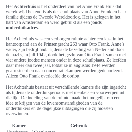
Het
Achterhuis
is het onderdeel van het Anne Frank Huis dat
wereldwijd bekend is als de schuilplaats van Anne Frank en haar
familie tijdens de Tweede Wereldoorlog. Het is gelegen in het
hart van Amsterdam en werd gebruikt als een
joods
onderduikadres
.
Het Achterhuis was een verborgen ruimte achter een kast in het
kantoorpand aan de Prinsengracht 263 waar Otto Frank, Anne’s
vader, zijn bedrijf had. Tijdens de bezetting van Nederland door
de nazi’s, in juli 1942, dook het gezin van Otto Frank samen met
vier andere joodse mensen onder in deze schuilplaats. Ze leefden
daar meer dan twee jaar, totdat ze in augustus 1944 werden
gearresteerd en naar concentratiekampen werden gedeporteerd.
Alleen Otto Frank overleefde de oorlog.
Het Achterhuis bestaat uit verschillende kamers die zijn ingericht
als tijdens de onderduikperiode, met meubels en voorwerpen uit
die tijd. De indeling van de ruimte maakt het mogelijk om een
idee te krijgen van de levensomstandigheden van de
onderduikers en de dagelijkse uitdagingen die zij moesten
overwinnen.
Kamer
Gebruik