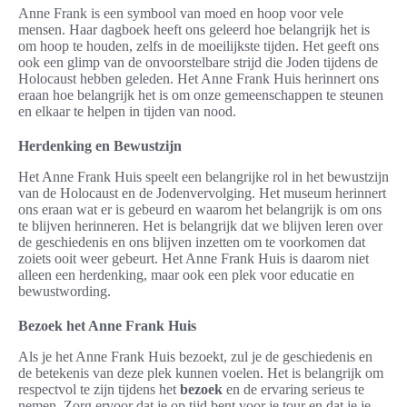
Anne Frank is een symbool van moed en hoop voor vele
mensen. Haar dagboek heeft ons geleerd hoe belangrijk het is
om hoop te houden, zelfs in de moeilijkste tijden. Het geeft ons
ook een glimp van de onvoorstelbare strijd die Joden tijdens de
Holocaust hebben geleden. Het Anne Frank Huis herinnert ons
eraan hoe belangrijk het is om onze gemeenschappen te steunen
en elkaar te helpen in tijden van nood.
Herdenking en Bewustzijn
Het Anne Frank Huis speelt een belangrijke rol in het bewustzijn
van de Holocaust en de Jodenvervolging. Het museum herinnert
ons eraan wat er is gebeurd en waarom het belangrijk is om ons
te blijven herinneren. Het is belangrijk dat we blijven leren over
de geschiedenis en ons blijven inzetten om te voorkomen dat
zoiets ooit weer gebeurt. Het Anne Frank Huis is daarom niet
alleen een herdenking, maar ook een plek voor educatie en
bewustwording.
Bezoek het Anne Frank Huis
Als je het Anne Frank Huis bezoekt, zul je de geschiedenis en
de betekenis van deze plek kunnen voelen. Het is belangrijk om
respectvol te zijn tijdens het
bezoek
en de ervaring serieus te
nemen. Zorg ervoor dat je op tijd bent voor je tour en dat je je