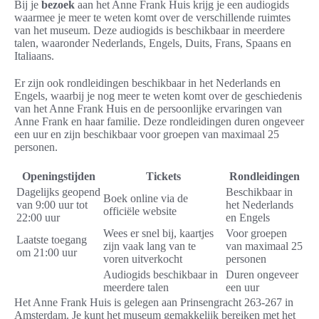
Bij je
bezoek
aan het Anne Frank Huis krijg je een audiogids
waarmee je meer te weten komt over de verschillende ruimtes
van het museum. Deze audiogids is beschikbaar in meerdere
talen, waaronder Nederlands, Engels, Duits, Frans, Spaans en
Italiaans.
Er zijn ook rondleidingen beschikbaar in het Nederlands en
Engels, waarbij je nog meer te weten komt over de geschiedenis
van het Anne Frank Huis en de persoonlijke ervaringen van
Anne Frank en haar familie. Deze rondleidingen duren ongeveer
een uur en zijn beschikbaar voor groepen van maximaal 25
personen.
Openingstijden
Tickets
Rondleidingen
Dagelijks geopend
Beschikbaar in
Boek online via de
van 9:00 uur tot
het Nederlands
officiële website
22:00 uur
en Engels
Wees er snel bij, kaartjes
Voor groepen
Laatste toegang
zijn vaak lang van te
van maximaal 25
om 21:00 uur
voren uitverkocht
personen
Audiogids beschikbaar in
Duren ongeveer
meerdere talen
een uur
Het Anne Frank Huis is gelegen aan Prinsengracht 263-267 in
Amsterdam. Je kunt het museum gemakkelijk bereiken met het