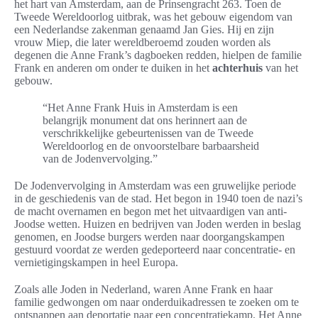
het hart van Amsterdam, aan de Prinsengracht 263. Toen de
Tweede Wereldoorlog uitbrak, was het gebouw eigendom van
een Nederlandse zakenman genaamd Jan Gies. Hij en zijn
vrouw Miep, die later wereldberoemd zouden worden als
degenen die Anne Frank’s dagboeken redden, hielpen de familie
Frank en anderen om onder te duiken in het
achterhuis
van het
gebouw.
“Het Anne Frank Huis in Amsterdam is een
belangrijk monument dat ons herinnert aan de
verschrikkelijke gebeurtenissen van de Tweede
Wereldoorlog en de onvoorstelbare barbaarsheid
van de Jodenvervolging.”
De Jodenvervolging in Amsterdam was een gruwelijke periode
in de geschiedenis van de stad. Het begon in 1940 toen de nazi’s
de macht overnamen en begon met het uitvaardigen van anti-
Joodse wetten. Huizen en bedrijven van Joden werden in beslag
genomen, en Joodse burgers werden naar doorgangskampen
gestuurd voordat ze werden gedeporteerd naar concentratie- en
vernietigingskampen in heel Europa.
Zoals alle Joden in Nederland, waren Anne Frank en haar
familie gedwongen om naar onderduikadressen te zoeken om te
ontsnappen aan deportatie naar een concentratiekamp. Het Anne