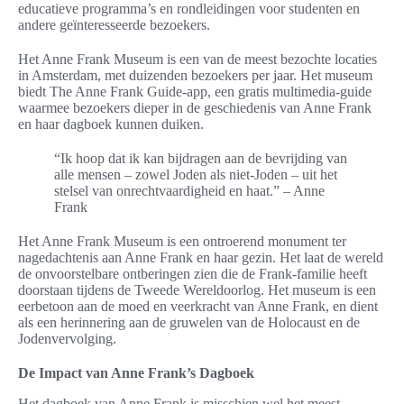
educatieve programma’s en rondleidingen voor studenten en
andere geïnteresseerde bezoekers.
Het Anne Frank Museum is een van de meest bezochte locaties
in Amsterdam, met duizenden bezoekers per jaar. Het museum
biedt The Anne Frank Guide-app, een gratis multimedia-guide
waarmee bezoekers dieper in de geschiedenis van Anne Frank
en haar dagboek kunnen duiken.
“Ik hoop dat ik kan bijdragen aan de bevrijding van
alle mensen – zowel Joden als niet-Joden – uit het
stelsel van onrechtvaardigheid en haat.” – Anne
Frank
Het Anne Frank Museum is een ontroerend monument ter
nagedachtenis aan Anne Frank en haar gezin. Het laat de wereld
de onvoorstelbare ontberingen zien die de Frank-familie heeft
doorstaan tijdens de Tweede Wereldoorlog. Het museum is een
eerbetoon aan de moed en veerkracht van Anne Frank, en dient
als een herinnering aan de gruwelen van de Holocaust en de
Jodenvervolging.
De Impact van Anne Frank’s Dagboek
Het dagboek van Anne Frank is misschien wel het meest