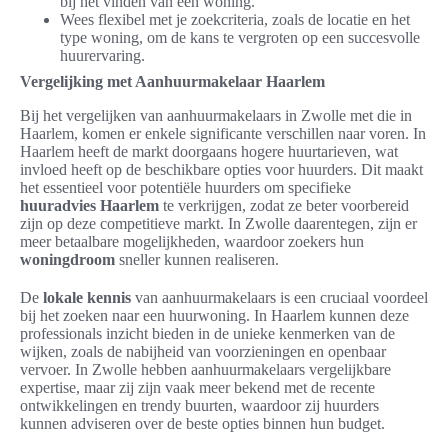
bij het vinden van een woning.
Wees flexibel met je zoekcriteria, zoals de locatie en het
type woning, om de kans te vergroten op een succesvolle
huurervaring.
Vergelijking met Aanhuurmakelaar Haarlem
Bij het vergelijken van aanhuurmakelaars in Zwolle met die in
Haarlem, komen er enkele significante verschillen naar voren. In
Haarlem heeft de markt doorgaans hogere huurtarieven, wat
invloed heeft op de beschikbare opties voor huurders. Dit maakt
het essentieel voor potentiële huurders om specifieke
huuradvies Haarlem
te verkrijgen, zodat ze beter voorbereid
zijn op deze competitieve markt. In Zwolle daarentegen, zijn er
meer betaalbare mogelijkheden, waardoor zoekers hun
woningdroom
sneller kunnen realiseren.
De
lokale kennis
van aanhuurmakelaars is een cruciaal voordeel
bij het zoeken naar een huurwoning. In Haarlem kunnen deze
professionals inzicht bieden in de unieke kenmerken van de
wijken, zoals de nabijheid van voorzieningen en openbaar
vervoer. In Zwolle hebben aanhuurmakelaars vergelijkbare
expertise, maar zij zijn vaak meer bekend met de recente
ontwikkelingen en trendy buurten, waardoor zij huurders
kunnen adviseren over de beste opties binnen hun budget.